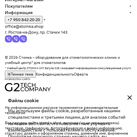
Покупателям
Информация
+7 950 842-20-20
office@stomka.shop
г. Ростов-на-Дону, пр. Стачки 143
© 2026 Стомка – оборудование для стоматологических клиник и
учебный центр* для стоматологов
* Учебный центр СТОМКА (ИП Затула О.В.) оказывает информационно-консультационные услуги
Темная тема
Конфиденциальность
Оферта
Файлы cookie
На информационном ресурсе применяются
рекомендательные
Мы используем файлы cookie, разработанные нашими
технологии
.
специалистами и третьими лицами, для анализа событий
Все ресурсы сайта stomka.shop, включая (но не ограничиваясь)
на нашем веб-сайте, что позволяет нам улучшать
текстовую, графическую, фотографическую и видео информацию,
взаимодействие с пользователями и обслуживание.
структуру, дизайн и оформление страниц, доменное имя, фирменное
Продолжая просмотр страниц нашего сайта, вы