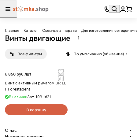
Главная
Каталог
Съемные аппараты
Для изготовления ортодонтиче
Винты двигающие
1
Все фильтры
По умолчанию (убывание)
6 860 руб./
шт
Винт с активным рычагом UR LL
F Forestadent
В наличии
Арт.
109-1621
В корзину
О нас
Интернет-магазин