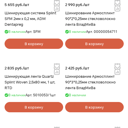
5 655 руб./
шт
2 990 руб./
шт
Шинирующая система Splint
Шинирование Армосплинт
SFM 2мм х 0,2 мм, ADM
90*2*0,25мм стекловолокно
Dentapreg
лента ВладМиВа
В наличии
Арт.
SFM
В наличии
Арт.
00000054711
В корзину
В корзину
2 835 руб./
шт
2 425 руб./
шт
Шинирующая лента Quartz
Шинирование Армосплинт
Splint Woven 2,5х80 мм, 1 шт,
90*3*0,25мм стекловолокно
RTD
лента ВладМиВа
В наличии
Арт.
5010053/1шт
В наличии
В корзину
В корзину