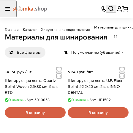
Материалы для шини
Главная
Каталог
Хирургия и пародонтология
Материалы для шинирования
11
Все фильтры
По умолчанию (убывание)
14 160 руб./
шт
6 240 руб./
шт
Шинирующая лента Quartz
Шинирующая лента U.P. Fiber
Splint Woven 2,5х80 мм, 5 шт,
Splint #2 2х20 см, 2 шт, INNO
RTD
DENTAL
В наличии
Арт.
5010053
В наличии
Арт.
UP1502
В корзину
В корзину