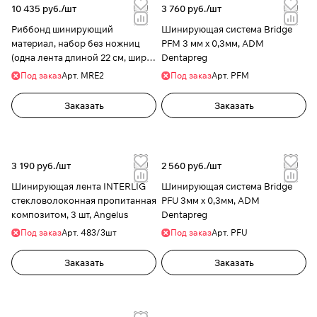
10 435 руб./
шт
3 760 руб./
шт
Риббонд шинирующий
Шинирующая система Bridge
материал, набор без ножниц
PFM 3 мм х 0,3мм, ADM
(одна лента длиной 22 см, шир. 2
Dentapreg
мм, толщиной 0,35мм, Ribbond
Под заказ
Арт.
MRE2
Под заказ
Арт.
PFM
Заказать
Заказать
3 190 руб./
шт
2 560 руб./
шт
Шинирующая лента INTERLIG
Шинирующая система Bridge
стекловолоконная пропитанная
PFU 3мм х 0,3мм, ADM
композитом, 3 шт, Angelus
Dentapreg
Под заказ
Арт.
483/3шт
Под заказ
Арт.
PFU
Заказать
Заказать