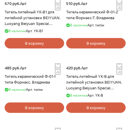
570 руб./
шт
510 руб./
шт
Тигель литейный YK-B1 для
Тигель керамический Ф-01-2
литейной установки BEIYUAN.
типа Форнакс-Т. Владмива
Luoyang Beiyuan Special
В наличии
Арт.
тигли
Ceramics
В наличии
Арт.
YK-B1
В корзину
В корзину
485 руб./
шт
420 руб./
шт
Тигель керамический Ф-01-1
Тигель литейный YK-B для
типа Форнакс. Владмива
литейной установки BEIYUAN.
Luoyang Beiyuan Special
В наличии
Арт.
тигли
Ceramics
В наличии
Арт.
YK-B
В корзину
В корзину