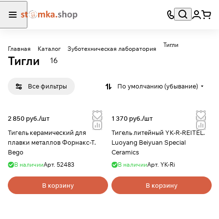
Тигли
Главная
Каталог
Зуботехническая лаборатория
Тигли
16
Все фильтры
По умолчанию (убывание)
2 850 руб./
шт
1 370 руб./
шт
Тигель керамический для
Тигель литейный YK-R-REITEL.
плавки металлов Форнакс-Т.
Luoyang Beiyuan Special
Bego
Ceramics
В наличии
Арт.
52483
В наличии
Арт.
YK-Ri
В корзину
В корзину