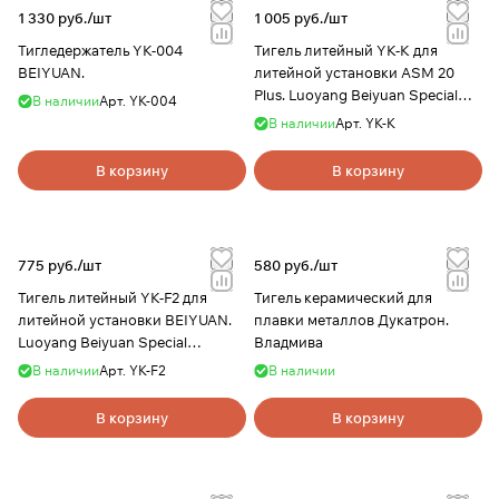
1 330 руб./
шт
1 005 руб./
шт
Тигледержатель YK-004
Тигель литейный YK-K для
BEIYUAN.
литейной установки ASM 20
Plus. Luoyang Beiyuan Special
В наличии
Арт.
YK-004
Ceramics
В наличии
Арт.
YK-K
В корзину
В корзину
775 руб./
шт
580 руб./
шт
Тигель литейный YK-F2 для
Тигель керамический для
литейной установки BEIYUAN.
плавки металлов Дукатрон.
Luoyang Beiyuan Special
Владмива
Ceramics
В наличии
Арт.
YK-F2
В наличии
В корзину
В корзину