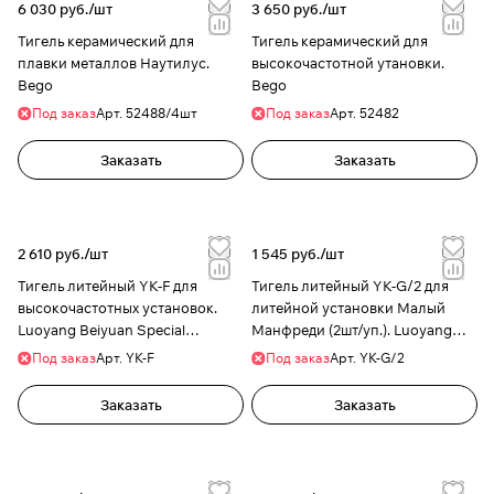
6 030 руб./
шт
3 650 руб./
шт
Тигель керамический для
Тигель керамический для
плавки металлов Наутилус.
высокочастотной утановки.
Bego
Bego
Под заказ
Арт.
52488/4шт
Под заказ
Арт.
52482
Заказать
Заказать
2 610 руб./
шт
1 545 руб./
шт
Тигель литейный YK-F для
Тигель литейный YK-G/2 для
высокочастотных установок.
литейной установки Малый
Luoyang Beiyuan Special
Манфреди (2шт/уп.). Luoyang
Ceramics
Beiyuan Special Ceramics
Под заказ
Арт.
YK-F
Под заказ
Арт.
YK-G/2
Заказать
Заказать