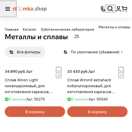
Металлы и сплавы
Главная
Каталог
Зуботехническая лаборатория
Металлы и сплавы
25
Все фильтры
По умолчанию (убывание)
34 890 руб./
шт
33 430 руб./
шт
Сплав Wiron Light
Сплав Wironit extrahard
никельхромовый, для
кобальтохромовый, для
изготовления каркасов
изготовления каркасов
коронок и мостов под
бюгельных протезов, 1кг, Bego
В наличии
Арт.
50270
В наличии
Арт.
50060
облицовку керамикой, 1 кг,
Bego
В корзину
В корзину