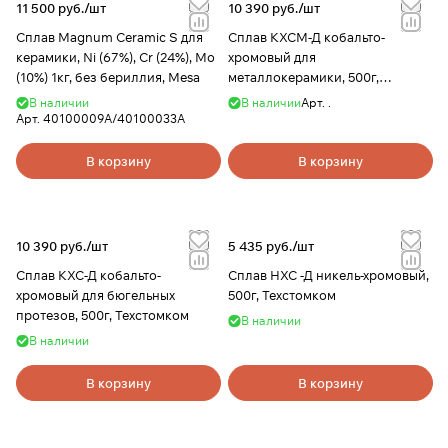
11 500 руб./
шт
10 390 руб./
шт
Сплав Magnum Ceramic S для
Сплав КХСМ-Д кобальто-
керамики, Ni (67%), Cr (24%), Mo
хромовый для
(10%) 1кг, без бериллия, Mesa
металлокерамики, 500г,
Техстомком
В наличии
В наличии
Арт.
.
Арт.
40100009А/40100033А
В корзину
В корзину
10 390 руб./
шт
5 435 руб./
шт
Сплав КХС-Д кобальто-
Сплав НХС -Д никель-хромовый,
хромовый для бюгельных
500г, Техстомком
протезов, 500г, Техстомком
В наличии
В наличии
В корзину
В корзину