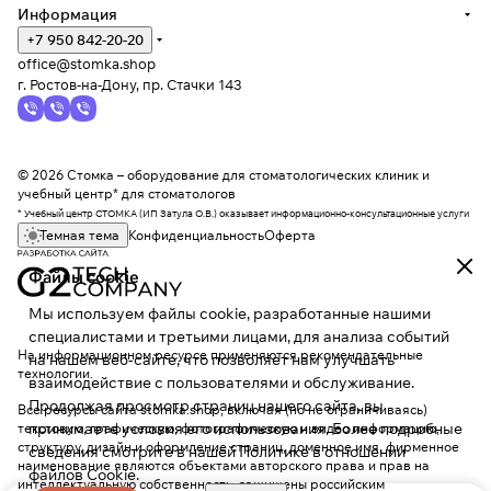
Информация
+7 950 842-20-20
office@stomka.shop
г. Ростов-на-Дону, пр. Стачки 143
© 2026 Стомка – оборудование для стоматологических клиник и
учебный центр* для стоматологов
* Учебный центр СТОМКА (ИП Затула О.В.) оказывает информационно-консультационные услуги
Темная тема
Конфиденциальность
Оферта
Файлы cookie
Мы используем файлы cookie, разработанные нашими
специалистами и третьими лицами, для анализа событий
На информационном ресурсе применяются
рекомендательные
на нашем веб-сайте, что позволяет нам улучшать
технологии
.
взаимодействие с пользователями и обслуживание.
Продолжая просмотр страниц нашего сайта, вы
Все ресурсы сайта stomka.shop, включая (но не ограничиваясь)
принимаете условия его использования. Более подробные
текстовую, графическую, фотографическую и видео информацию,
структуру, дизайн и оформление страниц, доменное имя, фирменное
сведения смотрите в нашей
Политике в отношении
наименование являются объектами авторского права и прав на
файлов Cookie
.
интеллектуальную собственность, защищены российским