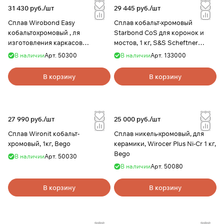
31 430 руб./
шт
29 445 руб./
шт
Сплав Wirobond Easy
Сплав кобальт-хромовый
кобальтохромовый , ля
Starbond CoS для коронок и
изготовления каркасов
мостов, 1 кг, S&S Scheftner
коронок и мостов, 1кг, Bego
GmbH
В наличии
Арт.
50300
В наличии
Арт.
133000
В корзину
В корзину
27 990 руб./
шт
25 000 руб./
шт
Сплав Wironit кобальт-
Сплав никель-хромовый, для
хромовый, 1кг, Bego
керамики, Wirocer Plus Ni-Cr 1 кг,
Bego
В наличии
Арт.
50030
В наличии
Арт.
50080
В корзину
В корзину