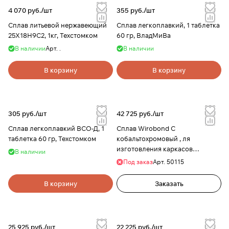
4 070 руб./
шт
355 руб./
шт
Сплав литьевой нержавеющий
Сплав легкоплавкий, 1 таблетка
25Х18Н9С2, 1кг, Техстомком
60 гр, ВладМиВа
В наличии
Арт.
.
В наличии
В корзину
В корзину
305 руб./
шт
42 725 руб./
шт
Сплав легкоплавкий ВСО-Д, 1
Сплав Wirobond C
таблетка 60 гр, Техстомком
кобальтохромовый , ля
изготовления каркасов
В наличии
коронок и мостов, 1 кг, Bego
Под заказ
Арт.
50115
В корзину
Заказать
25 925 руб./
шт
22 225 руб./
шт