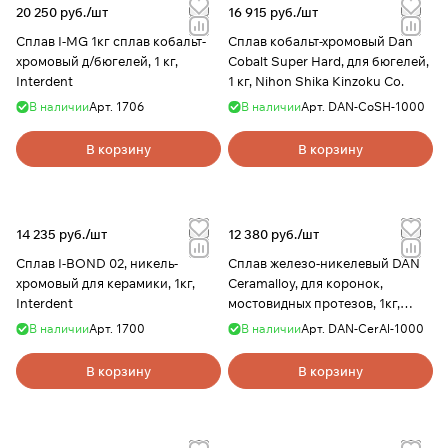
20 250 руб./
шт
16 915 руб./
шт
Сплав I-MG 1кг сплав кобальт-
Сплав кобальт-хромовый Dan
хромовый д/бюгелей, 1 кг,
Cobalt Super Hard, для бюгелей,
Interdent
1 кг, Nihon Shika Kinzoku Co.
В наличии
Арт.
1706
В наличии
Арт.
DAN-CoSH-1000
В корзину
В корзину
14 235 руб./
шт
12 380 руб./
шт
Сплав I-BOND 02, никель-
Сплав железо-никелевый DAN
хромовый для керамики, 1кг,
Ceramalloy, для коронок,
Interdent
мостовидных протезов, 1кг,
Nihon Shika Kinzoku Co.
В наличии
Арт.
1700
В наличии
Арт.
DAN-CerAl-1000
В корзину
В корзину