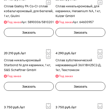
Сплав Gialloy PA Co-Cr сплав
Сплав никель-хромовый, для
кобальт-хромовый, для бюгелей,
керамики, Heraenium NA, 1 кг,
1 кг, Giulini
Kulzer GmbH
Под заказ
Арт.
5890006/5810201
Под заказ
Арт.
64600957
Заказать
Заказать
20 210 руб./
шт
4 290 руб./
шт
Сплав никель-хромовый
Сплав зуботехнический
Starbond Ni для керамики, 1 кг,
нержавеющий 36Х18Н25С2-Д,
S&S Scheftner GmbH
1кг, Техстомком
Под заказ
Под заказ
Заказать
Заказать
3 750 руб./
шт
3 750 руб./
шт