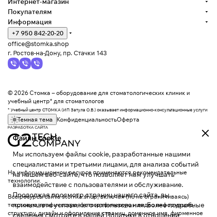
Интернет-магазин
Покупателям
Информация
+7 950 842-20-20
office@stomka.shop
г. Ростов-на-Дону, пр. Стачки 143
© 2026 Стомка – оборудование для стоматологических клиник и
учебный центр* для стоматологов
* Учебный центр СТОМКА (ИП Затула О.В.) оказывает информационно-консультационные услуги
Темная тема
Конфиденциальность
Оферта
Файлы cookie
Мы используем файлы cookie, разработанные нашими
специалистами и третьими лицами, для анализа событий
На информационном ресурсе применяются
рекомендательные
на нашем веб-сайте, что позволяет нам улучшать
технологии
.
взаимодействие с пользователями и обслуживание.
Продолжая просмотр страниц нашего сайта, вы
Все ресурсы сайта stomka.shop, включая (но не ограничиваясь)
принимаете условия его использования. Более подробные
текстовую, графическую, фотографическую и видео информацию,
структуру, дизайн и оформление страниц, доменное имя, фирменное
сведения смотрите в нашей
Политике в отношении