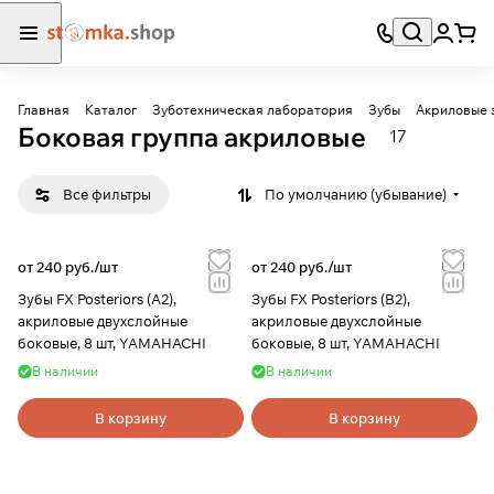
Главная
Каталог
Зуботехническая лаборатория
Зубы
Акриловые 
Боковая группа акриловые
17
Все фильтры
По умолчанию (убывание)
от 240 руб./
шт
от 240 руб./
шт
Зубы FX Posteriors (A2),
Зубы FX Posteriors (B2),
акриловые двухслойные
акриловые двухслойные
боковые, 8 шт, YAMAHACHI
боковые, 8 шт, YAMAHACHI
В наличии
В наличии
В корзину
В корзину