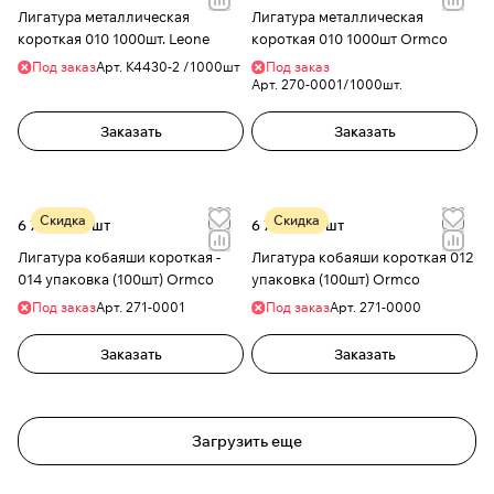
Лигатура металлическая
Лигатура металлическая
короткая 010 1000шт. Leone
короткая 010 1000шт Ormco
Под заказ
Арт.
К4430-2 /1000шт
Под заказ
Арт.
270-0001/1000шт.
Заказать
Заказать
Скидка
Скидка
6 715 руб./
шт
6 715 руб./
шт
Лигатура кобаяши короткая -
Лигатура кобаяши короткая 012
014 упаковка (100шт) Ormco
упаковка (100шт) Ormco
Под заказ
Арт.
271-0001
Под заказ
Арт.
271-0000
Заказать
Заказать
Загрузить еще