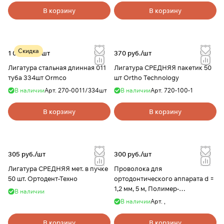
В корзину
В корзину
Скидка
1 000 руб./
шт
370 руб./
шт
Лигатура стальная длинная 011
Лигатура СРЕДНЯЯ пакетик 50
туба 334шт Ormco
шт Ortho Technology
В наличии
Арт.
270-0011/334шт
В наличии
Арт.
720-100-1
В корзину
В корзину
305 руб./
шт
300 руб./
шт
Лигатура СРЕДНЯЯ мет. в пучке
Проволока для
50 шт. Ортодент-Техно
ортодонтического аппарата d =
1,2 мм, 5 м, Полимер-
В наличии
стоматология
В наличии
Арт.
,
В корзину
В корзину