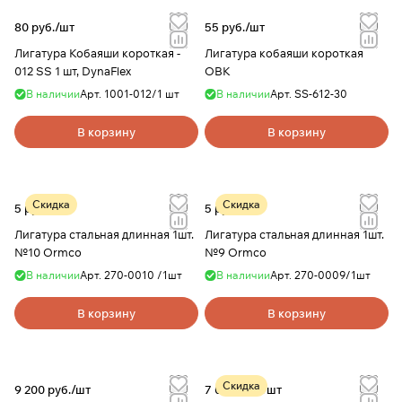
80 руб./
шт
55 руб./
шт
Лигатура Кобаяши короткая -
Лигатура кобаяши короткая
012 SS 1 шт, DynaFlex
ОВК
В наличии
Арт.
1001-012/1 шт
В наличии
Арт.
SS-612-30
В корзину
В корзину
Скидка
Скидка
5 руб./
шт
5 руб./
шт
Лигатура стальная длинная 1шт.
Лигатура стальная длинная 1шт.
№10 Ormco
№9 Ormco
В наличии
Арт.
270-0010 /1шт
В наличии
Арт.
270-0009/1шт
В корзину
В корзину
Скидка
9 200 руб./
шт
7 085 руб./
шт