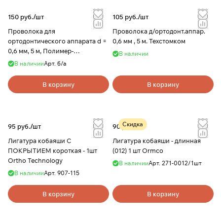
150 руб./
шт
105 руб./
шт
Проволока для
Проволока д/ортодонт.аппар.
ортодонтического аппарата d =
0,6 мм , 5 м. Техстомком
0,6 мм, 5 м, Полимер-
В наличии
стоматология
В наличии
Арт.
б/а
В корзину
В корзину
Скидка
95 руб./
шт
90 руб./
шт
Лигатура кобаяши С
Лигатура кобаяши - длинная
ПОКРЫТИЕМ короткая - 1шт
(012) 1 шт Ormco
Ortho Technology
В наличии
Арт.
271-0012/1шт
В наличии
Арт.
907-115
В корзину
В корзину