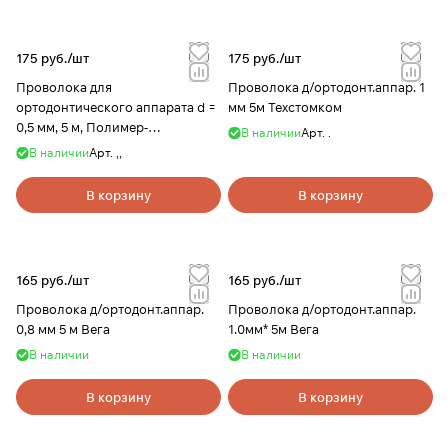
175 руб./
шт
175 руб./
шт
Проволока для
Проволока д/ортодонт.аппар. 1
ортодонтического аппарата d =
мм 5м Техстомком
0,5 мм, 5 м, Полимер-
В наличии
Арт.
.
стоматология
В наличии
Арт.
,,
В корзину
В корзину
165 руб./
шт
165 руб./
шт
Проволока д/ортодонт.аппар.
Проволока д/ортодонт.аппар.
0,8 мм 5 м Вега
1.0мм* 5м Вега
В наличии
В наличии
В корзину
В корзину