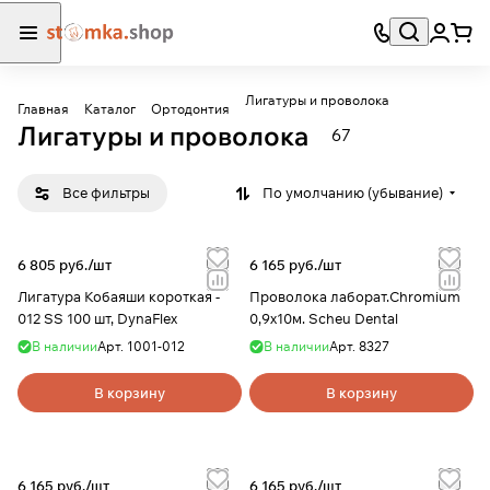
Лигатуры и проволока
Главная
Каталог
Ортодонтия
Лигатуры и проволока
67
Все фильтры
По умолчанию (убывание)
6 805 руб./
шт
6 165 руб./
шт
Лигатура Кобаяши короткая -
Проволока лаборат.Chromium
012 SS 100 шт, DynaFlex
0,9х10м. Scheu Dental
В наличии
Арт.
1001-012
В наличии
Арт.
8327
В корзину
В корзину
6 165 руб./
шт
6 165 руб./
шт