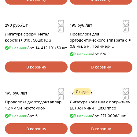
290 руб./
шт
195 руб./
шт
Лигатура сформ. метал.
Проволока для
короткая 010 , 50шт, IOS
ортодонтического аппарата d =
0,8 мм, 5 м, Полимер-
В наличии
Арт.
14-412-101/50 шт
стоматология
В наличии
Арт.
б/а
В корзину
В корзину
Скидка
195 руб./
шт
175 руб./
шт
Проволока д/ортодонт.аппар.
Лигатура кобаяши с покрытием
1,2 мм 5м Техстомком
БЕЛАЯ мини 1 шт.Ormco
В наличии
Арт.
б
В наличии
Арт.
271-0006/1шт
В корзину
В корзину