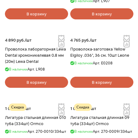
В наличии
Арт.
L907
В корзину
В корзину
4 890 руб./
шт
4 765 руб./
шт
Проволока лабораторная Lewa
Проволока-заготовка Yellow
Dental хромоникелевая 0.8 мм
Elgiloy .036", 36 см. 10шт Leone
(20м) Lewa Dental
В наличии
Арт.
E0208
В наличии
Арт.
L908
В корзину
В корзину
Скидка
Скидка
1 000 руб./
шт
1 000 руб./
шт
Лигатура стальная длинная 010
Лигатура стальная длинная 09
туба (334шт) Ormco
туба (334шт) Ormco
В наличии
Арт.
270-0010/334шт
В наличии
Арт.
270-0009/334шт