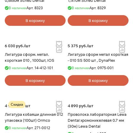
0,5х50м Scheu Dental
1,1х10м Scheu Dental
В наличии
Арт.
8323
В наличии
Арт.
8329
В корзину
В корзину
6 030 руб./
шт
5 375 руб./
шт
Лигатура сформ. метал.
Лигатура сформ метал короткая
короткая 010 , 1000шт, IOS
- 010 SS 500 шт , DynaFlex
В наличии
Арт.
14-412-101
В наличии
Арт.
0975-001
В корзину
В корзину
Скидка
4 955 руб./
шт
4 890 руб./
шт
Лигатура кобаяши длинная 012
Проволока лабораторная Lewa
упаковка (100шт) Ormco
Dental хромоникелевая 0.7 мм
(30м) Lewa Dental
В наличии
Арт.
271-0012