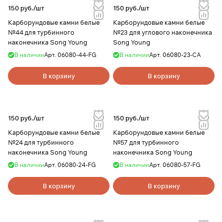
150 руб./
шт
150 руб./
шт
Карборундовые камни белые
Карборундовые камни белые
№44 для турбинного
№23 для углового наконечника
наконечника Song Young
Song Young
В наличии
Арт.
06080-44-FG
В наличии
Арт.
06080-23-CA
В корзину
В корзину
150 руб./
шт
150 руб./
шт
Карборундовые камни белые
Карборундовые камни белые
№24 для турбинного
№57 для турбинного
наконечника Song Young
наконечника Song Young
В наличии
Арт.
06080-24-FG
В наличии
Арт.
06080-57-FG
В корзину
В корзину