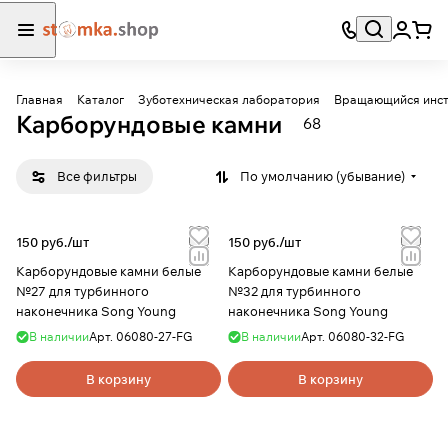
Главная
Каталог
Зуботехническая лаборатория
Вращающийся инс
Карборундовые камни
68
Все фильтры
По умолчанию (убывание)
150 руб./
шт
150 руб./
шт
Карборундовые камни белые
Карборундовые камни белые
№27 для турбинного
№32 для турбинного
наконечника Song Young
наконечника Song Young
В наличии
Арт.
06080-27-FG
В наличии
Арт.
06080-32-FG
В корзину
В корзину