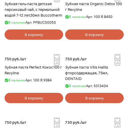
Зубная гель-паста детская
Зубная паста Organic Detox 100
персиковый чай, с термальной
г Revyline
водой 7-12 лет,50мл Buccotherm
В наличии
Арт.
100 R 8450
В наличии
Арт.
PFBUC00053
В корзину
В корзину
750 руб./
шт
750 руб./
шт
Зубная паста Perfect Кокос100 г
Зубная паста Vitis Halita
Revyline
фторсодержащая, 75мл,
DENTAID
В наличии
Арт.
100 R 9384
В наличии
Арт.
5313434
В корзину
В корзину
750 руб./
шт
730 руб./
шт