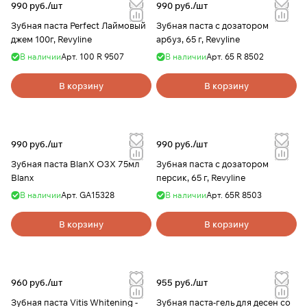
990 руб./
шт
990 руб./
шт
Зубная паста Perfect Лаймовый
Зубная паста с дозатором
джем 100г, Revyline
арбуз, 65 г, Revyline
В наличии
Арт.
100 R 9507
В наличии
Арт.
65 R 8502
В корзину
В корзину
990 руб./
шт
990 руб./
шт
Зубная паста BlanX O3X 75мл
Зубная паста с дозатором
Blanx
персик, 65 г, Revyline
В наличии
Арт.
GA15328
В наличии
Арт.
65R 8503
В корзину
В корзину
960 руб./
шт
955 руб./
шт
Зубная паста Vitis Whitening -
Зубная паста-гель для десен со