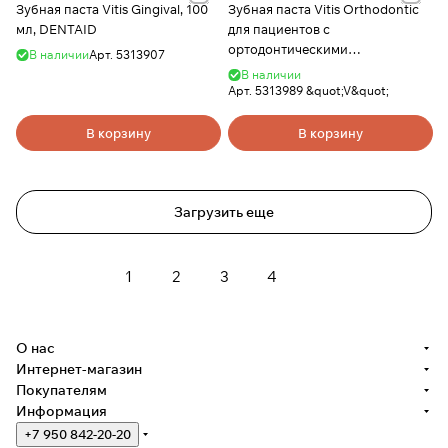
Зубная паста Vitis Gingival, 100
Зубная паста Vitis Orthodontic
мл, DENTAID
для пациентов с
ортодонтическими
В наличии
Арт.
5313907
конструкциями, яблочно-
В наличии
ментоловый DENTAID "V"
Арт.
5313989 &quot;V&quot;
В корзину
В корзину
Загрузить еще
1
2
3
4
О нас
Интернет-магазин
Покупателям
Информация
+7 950 842-20-20