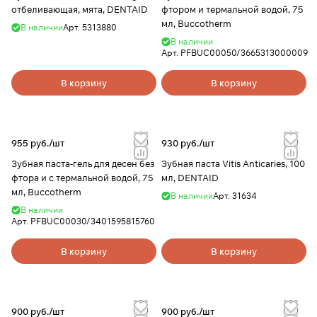
отбеливающая, мята, DENTAID
фтором и термальной водой, 75
мл, Buccotherm
В наличии
Арт.
5313880
В наличии
Арт.
PFBUC00050/3665313000009
В корзину
В корзину
955 руб./
шт
930 руб./
шт
Зубная паста-гель для десен без
Зубная паста Vitis Anticaries, 100
фтора и с термальной водой, 75
мл, DENTAID
мл, Buccotherm
В наличии
Арт.
31634
В наличии
Арт.
PFBUC00030/3401595815760
В корзину
В корзину
900 руб./
шт
900 руб./
шт