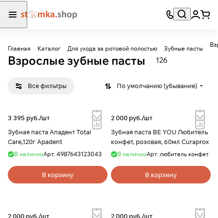
Вз
Главная
Каталог
Для ухода за ротовой полостью
Зубные пасты
Взрослые зубные пасты
126
Все фильтры
По умолчанию (убывание)
3 395 руб./
шт
2 000 руб./
шт
Зубная паста Ападент Total
Зубная паста BE YOU Любитель
Care,120г Apadent
конфет, розовая, 60мл Curaprox
В наличии
Арт.
4987643123043
В наличии
Арт.
любитель конфет
В корзину
В корзину
2 000 руб./
шт
2 000 руб./
шт