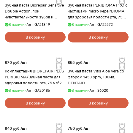
Зубная паста Biorepair Sensitive
Зубная паста PERIBIOMA PRO с
Doubie Action, при
частицами micro RepairBIOMA
чувствительности зубов и
для здоровья полости рта, 75мл
эрозии эмали, 75 мл, Biorepair
Biorepair
В наличии
Арт.
GA21349
В наличии
Арт.
GA22572
В корзину
В корзину
870 руб./
шт
855 руб./
шт
Комплектация BIOREPAIR PLUS
Зубная паста Vitis Aloe Vera со
PERIBIOMA/Зубная паста для
фтором 1450 ppm, 100мл,
здоровья полости рта, 75 мл*2,
DENTAID
Biorepair
В наличии
Арт.
GA20186
В наличии
Арт.
36020
В корзину
В корзину
840 руб./
шт
750 руб./
шт