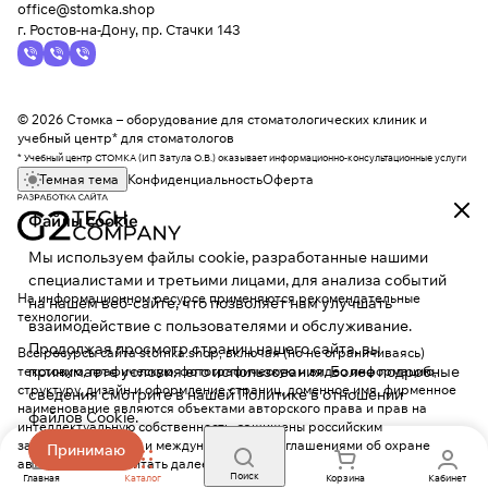
office@stomka.shop
г. Ростов-на-Дону, пр. Стачки 143
© 2026 Стомка – оборудование для стоматологических клиник и
учебный центр* для стоматологов
* Учебный центр СТОМКА (ИП Затула О.В.) оказывает информационно-консультационные услуги
Темная тема
Конфиденциальность
Оферта
Файлы cookie
Мы используем файлы cookie, разработанные нашими
специалистами и третьими лицами, для анализа событий
На информационном ресурсе применяются
рекомендательные
на нашем веб-сайте, что позволяет нам улучшать
технологии
.
взаимодействие с пользователями и обслуживание.
Продолжая просмотр страниц нашего сайта, вы
Все ресурсы сайта stomka.shop, включая (но не ограничиваясь)
принимаете условия его использования. Более подробные
текстовую, графическую, фотографическую и видео информацию,
структуру, дизайн и оформление страниц, доменное имя, фирменное
сведения смотрите в нашей
Политике в отношении
наименование являются объектами авторского права и прав на
файлов Cookie
.
интеллектуальную собственность, защищены российским
законодательством и международными соглашениями об охране
Принимаю
авторских прав.
Читать далее
Поиск
Главная
Каталог
Корзина
Кабинет