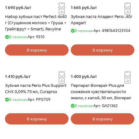
1 690 руб./
шт
1 665 руб./
шт
Набор зубных паст Perfect 4х40
Зубная паста Ападент Perio ,40г
г (Сгущенное молоко + Груша +
Apagart
Грейпфрут + Smart), Revyline
В наличии
Арт.
4987643123104
В наличии
Арт.
9310
В корзину
В корзину
1 410 руб./
шт
1 400 руб./
шт
Зубная паста Perio Plus Support
Перпарат Biorepair Plus для
CHX 0,09% 75 мл, Curaprox
снижения чувствительности
эмали, с капой, 50 мл, Biorepair
В наличии
Арт.
PPS709
В наличии
Арт.
GA21362
В корзину
В корзину