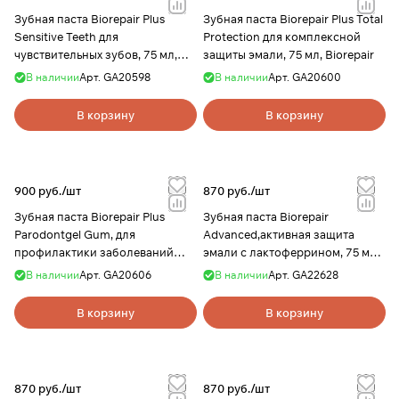
Зубная паста Biorepair Plus
Зубная паста Biorepair Plus Total
Sensitive Teeth для
Protection для комплексной
чувствительных зубов, 75 мл,
защиты эмали, 75 мл, Biorepair
Biorepair
В наличии
Арт.
GA20598
В наличии
Арт.
GA20600
В корзину
В корзину
900 руб./
шт
870 руб./
шт
Зубная паста Biorepair Plus
Зубная паста Biorepair
Parodontgel Gum, для
Advanced,активная защита
профилактики заболеваний
эмали с лактоферрином, 75 мл,
мягких тканей, 75 мл, Biorepair
Biorepair
В наличии
Арт.
GA20606
В наличии
Арт.
GA22628
В корзину
В корзину
870 руб./
шт
870 руб./
шт