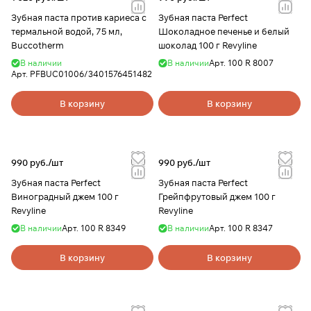
Зубная паста против кариеса с
Зубная паста Perfect
термальной водой, 75 мл,
Шоколадное печенье и белый
Buccotherm
шоколад 100 г Revyline
В наличии
В наличии
Арт.
100 R 8007
Арт.
PFBUC01006/3401576451482
В корзину
В корзину
990 руб./
шт
990 руб./
шт
Зубная паста Perfect
Зубная паста Perfect
Виноградный джем 100 г
Грейпфрутовый джем 100 г
Revyline
Revyline
В наличии
Арт.
100 R 8349
В наличии
Арт.
100 R 8347
В корзину
В корзину