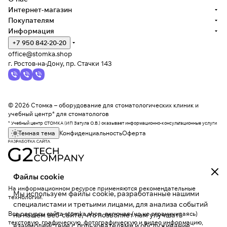
Интернет-магазин
Покупателям
Информация
+7 950 842-20-20
office@stomka.shop
г. Ростов-на-Дону, пр. Стачки 143
© 2026 Стомка – оборудование для стоматологических клиник и
учебный центр* для стоматологов
* Учебный центр СТОМКА (ИП Затула О.В.) оказывает информационно-консультационные услуги
Темная тема
Конфиденциальность
Оферта
Файлы cookie
На информационном ресурсе применяются
рекомендательные
Мы используем файлы cookie, разработанные нашими
технологии
.
специалистами и третьими лицами, для анализа событий
Все ресурсы сайта stomka.shop, включая (но не ограничиваясь)
на нашем веб-сайте, что позволяет нам улучшать
текстовую, графическую, фотографическую и видео информацию,
взаимодействие с пользователями и обслуживание.