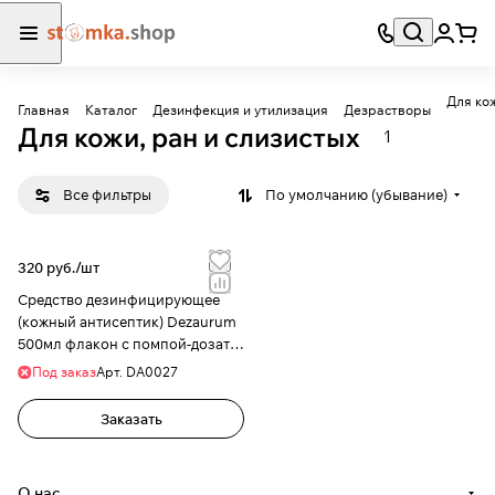
Для кож
Главная
Каталог
Дезинфекция и утилизация
Дезрастворы
Для кожи, ран и слизистых
1
Все фильтры
По умолчанию (убывание)
320 руб./
шт
Средство дезинфицирующее
(кожный антисептик) Dezaurum
500мл флакон с помпой-дозат.
(без отдушки)
Под заказ
Арт.
DA0027
Заказать
О нас