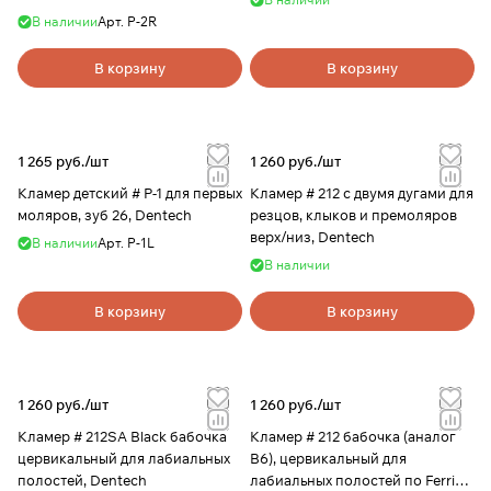
В наличии
Арт.
P-2R
В корзину
В корзину
1 265 руб./
шт
1 260 руб./
шт
Кламер детский # Р-1 для первых
Кламер # 212 с двумя дугами для
моляров, зуб 26, Dentech
резцов, клыков и премоляров
верх/низ, Dentech
В наличии
Арт.
P-1L
В наличии
В корзину
В корзину
1 260 руб./
шт
1 260 руб./
шт
Кламер # 212SA Black бабочка
Кламер # 212 бабочка (аналог
цервикальный для лабиальных
В6), цервикальный для
полостей, Dentech
лабиальных полостей по Ferrier,