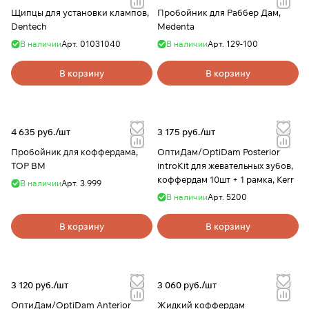
Щипцы для установки клампов,
Пробойник для Раббер Дам,
Dentech
Medenta
В наличии
Арт.
01031040
В наличии
Арт.
129-100
В корзину
В корзину
4 635 руб./
шт
3 175 руб./
шт
Пробойник для коффердама,
ОптиДам/OptiDam Posterior
ТОР ВМ
introKit для жевательных зубов,
коффердам 10шт + 1 рамка, Kerr
В наличии
Арт.
3.999
В наличии
Арт.
5200
В корзину
В корзину
3 120 руб./
шт
3 060 руб./
шт
ОптиДам/OptiDam Anterior
Жидкий коффердам