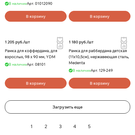
В наличии
Арт.
01012090
В корзину
В корзину
1 205 руб./
шт
1 180 руб./
шт
Рамка для коффердама, для
Рамка для раббердама детская
взрослых, 98 х 90 мм, YDM
(11х10,5см), нержавеющая сталь,
Medenta
В наличии
Арт.
08101
В наличии
Арт.
129-249
В корзину
В корзину
Загрузить еще
1
2
3
4
5