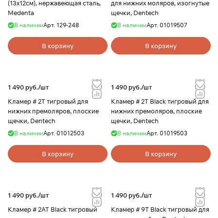
(13х12см), нержавеющая сталь,
для нижних моляров, изогнутые
Medenta
щечки, Dentech
В наличии
Арт.
129-248
В наличии
Арт.
01019507
В корзину
В корзину
1 490 руб./
шт
1 490 руб./
шт
Кламер # 2Т тигровый для
Кламер # 2Т Black тигровый для
нижних премоляров, плоские
нижних премоляров, плоские
щечки, Dentech
щечки, Dentech
В наличии
Арт.
01012503
В наличии
Арт.
01019503
В корзину
В корзину
1 490 руб./
шт
1 490 руб./
шт
Кламер # 2АТ Black тигровый
Кламер # 9Т Black тигровый для