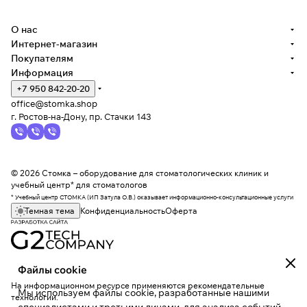
О нас
Интернет-магазин
Покупателям
Информация
+7 950 842-20-20
office@stomka.shop
г. Ростов-на-Дону, пр. Стачки 143
© 2026 Стомка – оборудование для стоматологических клиник и
учебный центр* для стоматологов
* Учебный центр СТОМКА (ИП Затула О.В.) оказывает информационно-консультационные услуги
Темная тема
Конфиденциальность
Оферта
Файлы cookie
На информационном ресурсе применяются
рекомендательные
Мы используем файлы cookie, разработанные нашими
технологии
.