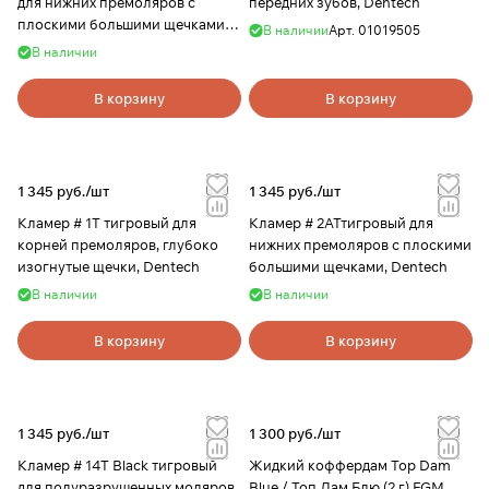
для нижних премоляров с
передних зубов, Dentech
плоскими большими щечками,
В наличии
Арт.
01019505
Dentech
В наличии
В корзину
В корзину
1 345 руб./
шт
1 345 руб./
шт
Кламер # 1T тигровый для
Кламер # 2АТтигровый для
корней премоляров, глубоко
нижних премоляров с плоскими
изогнутые щечки, Dentech
большими щечками, Dentech
В наличии
В наличии
В корзину
В корзину
1 345 руб./
шт
1 300 руб./
шт
Кламер # 14Т Black тигровый
Жидкий коффердам Top Dam
для полуразрушенных моляров,
Blue / Топ Дам Блю (2 г) FGM