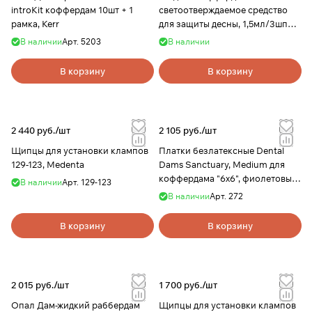
introKit коффердам 10шт + 1
светоотверждаемое средство
рамка, Kerr
для защиты десны, 1,5мл/3шпр,
Омега-Дент
В наличии
Арт.
5203
В наличии
В корзину
В корзину
2 440 руб./
шт
2 105 руб./
шт
Щипцы для установки клампов
Платки безлатексные Dental
129-123, Medenta
Dams Sanctuary, Medium для
коффердама "6х6", фиолетовые,
В наличии
Арт.
129-123
15 шт/уп, Sanctuary
В наличии
Арт.
272
В корзину
В корзину
2 015 руб./
шт
1 700 руб./
шт
Опал Дам-жидкий раббердам
Щипцы для установки клампов