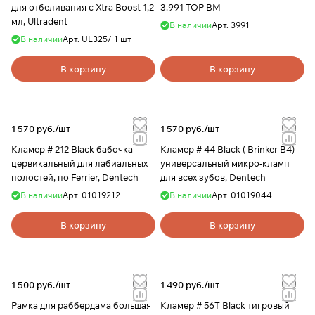
для отбеливания с Xtra Boost 1,2
3.991 ТОР ВМ
мл, Ultradent
В наличии
Арт.
3991
В наличии
Арт.
UL325/ 1 шт
В корзину
В корзину
1 570 руб./
шт
1 570 руб./
шт
Кламер # 212 Black бабочка
Кламер # 44 Black ( Brinker B4)
цервикальный для лабиальных
универсальный микро-кламп
полостей, по Ferrier, Dentech
для всех зубов, Dentech
В наличии
Арт.
01019212
В наличии
Арт.
01019044
В корзину
В корзину
1 500 руб./
шт
1 490 руб./
шт
Рамка для раббердама большая
Кламер # 56Т Black тигровый