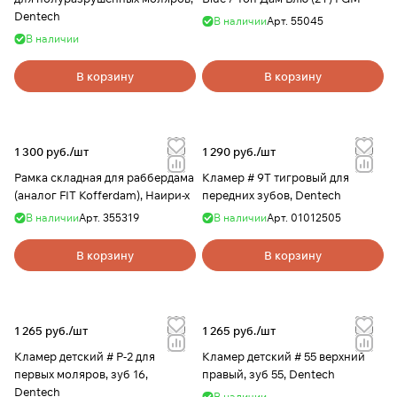
Dentech
В наличии
Арт.
55045
В наличии
В корзину
В корзину
1 300 руб./
шт
1 290 руб./
шт
Рамка складная для раббердама
Кламер # 9Т тигровый для
(аналог FIT Kofferdam), Наири-х
передних зубов, Dentech
В наличии
Арт.
355319
В наличии
Арт.
01012505
В корзину
В корзину
1 265 руб./
шт
1 265 руб./
шт
Кламер детский # Р-2 для
Кламер детский # 55 верхний
первых моляров, зуб 16,
правый, зуб 55, Dentech
Dentech
В наличии