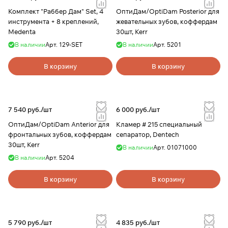
Комплект "Раббер Дам" Set, 4
ОптиДам/OptiDam Posterior для
инструмента + 8 креплений,
жевательных зубов, коффердам
Medenta
30шт, Kerr
В наличии
Арт.
129-SET
В наличии
Арт.
5201
В корзину
В корзину
7 540 руб./
шт
6 000 руб./
шт
ОптиДам/OptiDam Anterior для
Кламер # 215 специальный
фронтальных зубов, коффердам
сепаратор, Dentech
30шт, Kerr
В наличии
Арт.
01071000
В наличии
Арт.
5204
В корзину
В корзину
5 790 руб./
шт
4 835 руб./
шт