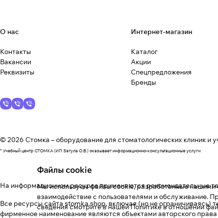
О нас
Интернет-магазин
Контакты
Каталог
Вакансии
Акции
Реквизиты
Спецпредложения
Бренды
© 2026 Стомка – оборудование для стоматологических клиник и у
* Учебный центр СТОМКА (ИП Затула О.В.) оказывает информационно-консультационные услуги
Файлы cookie
На информационном ресурсе применяются
рекомендательные т
Мы используем файлы cookie, разработанные нашими с
взаимодействие с пользователями и обслуживание. Пр
Все ресурсы сайта stomka.shop, включая (но не ограничиваясь) 
сведения смотрите в нашей
Политике в отношении фай
фирменное наименование являются объектами авторского права