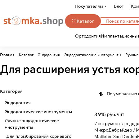
Покупателям
Блог
Ком
Каталог
Ортодонтия
Имплантационные
Главная
Каталог
Эндодонтия
Эндодонтические инструменты
Ручные
Для расширения устья ко
Категория
По умолчанию 
Эндодонтия
Эндодонтические инструменты
3 915 руб./
шт
Ручные эндодонтические
Инструменты эндодо
инструменты
МикроДебрайдер / Mi
Для пломбирования корневого