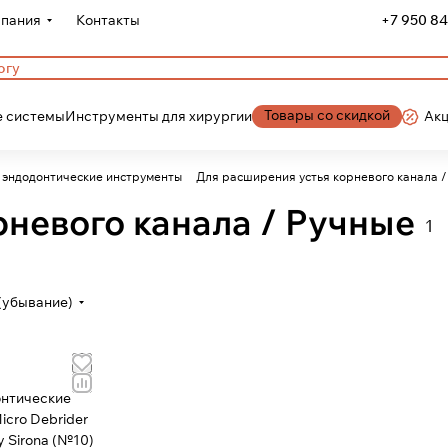
пания
Контакты
+7 950 84
Товары со скидкой
 системы
Инструменты для хирургии
Ак
 эндодонтические инструменты
Для расширения устья корневого канала /
рневого канала / Ручные
1
(убывание)
нтические
cro Debrider
Maillefer, 3шт Dentsply Sirona (№10)