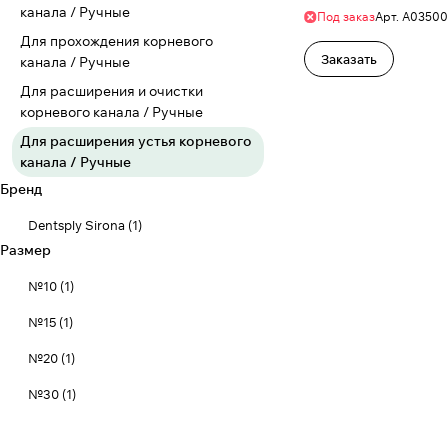
канала / Ручные
Под заказ
Арт.
A0350
Для прохождения корневого
Заказать
канала / Ручные
Для расширения и очистки
корневого канала / Ручные
Для расширения устья корневого
канала / Ручные
Бренд
Dentsply Sirona
(
1
)
Размер
№10
(
1
)
№15
(
1
)
№20
(
1
)
№30
(
1
)