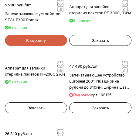
5 900 руб./
шт
Аппарат для запайки
стерилиз.пакетов PF-300C, 31см
Запечатывающее устройство
SEAL F300 Romax
В наличии
В наличии
В корзину
Заказать
47 490 руб./
шт
Аппарат для запайки
стерилиз.пакетов PF-200C 21см
Запечатывающее устройство
Euroseal 2001 Plus ширина
В наличии
рулона до 310мм, ширина шва
12мм, Euronda
Под заказ
Арт.
108135
Заказать
Заказать
26 310 руб./
шт