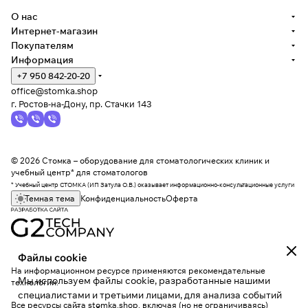
О нас
Интернет-магазин
Покупателям
Информация
+7 950 842-20-20
office@stomka.shop
г. Ростов-на-Дону, пр. Стачки 143
© 2026 Стомка – оборудование для стоматологических клиник и
учебный центр* для стоматологов
* Учебный центр СТОМКА (ИП Затула О.В.) оказывает информационно-консультационные услуги
Темная тема
Конфиденциальность
Оферта
Файлы cookie
На информационном ресурсе применяются
рекомендательные
Мы используем файлы cookie, разработанные нашими
технологии
.
специалистами и третьими лицами, для анализа событий
Все ресурсы сайта stomka.shop, включая (но не ограничиваясь)