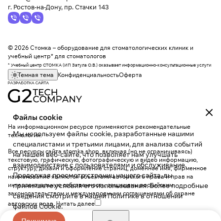
г. Ростов-на-Дону, пр. Стачки 143
© 2026 Стомка – оборудование для стоматологических клиник и
учебный центр* для стоматологов
* Учебный центр СТОМКА (ИП Затула О.В.) оказывает информационно-консультационные услуги
Темная тема
Конфиденциальность
Оферта
Файлы cookie
На информационном ресурсе применяются
рекомендательные
Мы используем файлы cookie, разработанные нашими
технологии
.
специалистами и третьими лицами, для анализа событий
Все ресурсы сайта stomka.shop, включая (но не ограничиваясь)
на нашем веб-сайте, что позволяет нам улучшать
текстовую, графическую, фотографическую и видео информацию,
взаимодействие с пользователями и обслуживание.
структуру, дизайн и оформление страниц, доменное имя, фирменное
Продолжая просмотр страниц нашего сайта, вы
наименование являются объектами авторского права и прав на
интеллектуальную собственность, защищены российским
принимаете условия его использования. Более подробные
законодательством и международными соглашениями об охране
сведения смотрите в нашей
Политике в отношении
авторских прав.
Читать далее
файлов Cookie
.