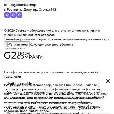
office@stomka.shop
г. Ростов-на-Дону, пр. Стачки 143
© 2026 Стомка – оборудование для стоматологических клиник и
учебный центр* для стоматологов
* Учебный центр СТОМКА (ИП Затула О.В.) оказывает информационно-консультационные услуги
Темная тема
Конфиденциальность
Оферта
На информационном ресурсе применяются
рекомендательные
технологии
.
Файлы cookie
Все ресурсы сайта stomka.shop, включая (но не ограничиваясь)
текстовую, графическую, фотографическую и видео информацию,
Мы используем файлы cookie, разработанные нашими
структуру, дизайн и оформление страниц, доменное имя, фирменное
специалистами и третьими лицами, для анализа событий
наименование являются объектами авторского права и прав на
интеллектуальную собственность, защищены российским
на нашем веб-сайте, что позволяет нам улучшать
законодательством и международными соглашениями об охране
взаимодействие с пользователями и обслуживание.
авторских прав.
Читать далее
Продолжая просмотр страниц нашего сайта, вы