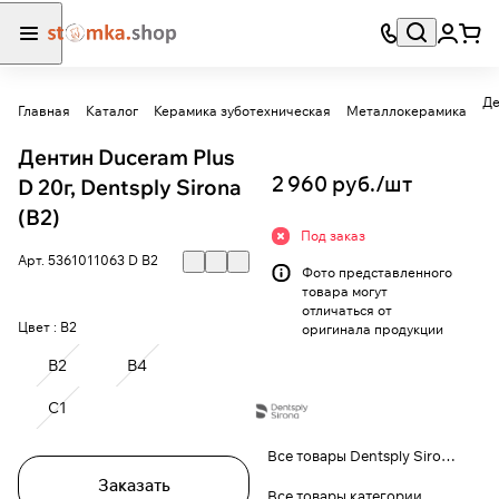
Главная
Каталог
Керамика зуботехническая
Металлокерамика
Дентин Duceram Plus
2 960 руб./
шт
D 20г, Dentsply Sirona
(B2)
Под заказ
Арт.
5361011063 D В2
Фото представленного
товара могут
отличаться от
Цвет :
B2
оригинала продукции
B2
B4
C1
Все товары Dentsply Sirona-Ducera
Заказать
Все товары категории