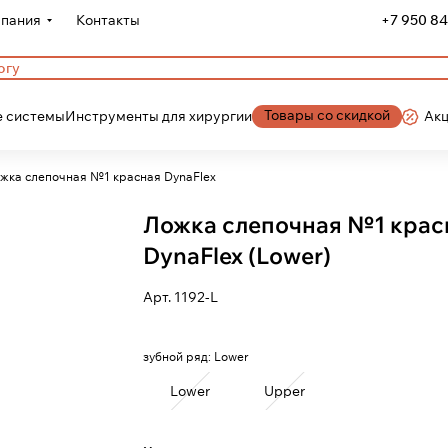
пания
Контакты
+7 950 84
Товары со скидкой
 системы
Инструменты для хирургии
Ак
жка слепочная №1 красная DynaFlex
Ложка слепочная №1 крас
DynaFlex (Lower)
Арт.
1192-L
зубной ряд:
Lower
Lower
Upper