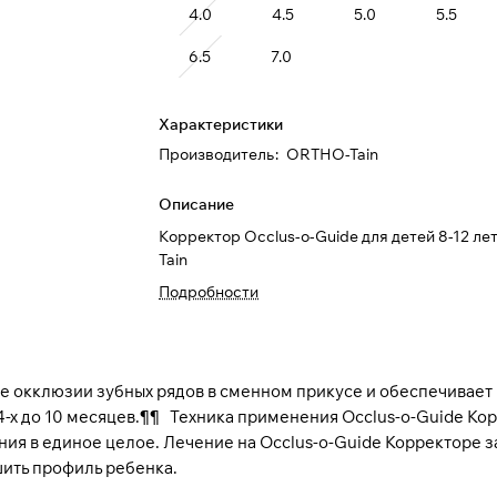
4.0
4.5
5.0
5.5
6.5
7.0
Характеристики
Производитель
:
ORTHO-Tain
Описание
Корректор Occlus-o-Guide для детей 8-12 ле
Tain
Подробности
е окклюзии зубных рядов в сменном прикусе и обеспечивает 
4-х до 10 месяцев.¶¶ Техника применения Occlus-o-Guide Ко
ия в единое целое. Лечение на Occlus-o-Guide Корректоре за
шить профиль ребенка.