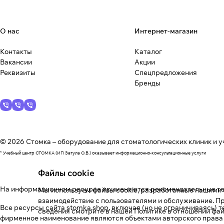
О нас
Интернет-магазин
Контакты
Каталог
Вакансии
Акции
Реквизиты
Спецпредложения
Бренды
© 2026 Стомка – оборудование для стоматологических клиник и у
* Учебный центр СТОМКА (ИП Затула О.В.) оказывает информационно-консультационные услуги
Файлы cookie
На информационном ресурсе применяются
рекомендательные т
Мы используем файлы cookie, разработанные нашими с
взаимодействие с пользователями и обслуживание. Пр
Все ресурсы сайта stomka.shop, включая (но не ограничиваясь) 
сведения смотрите в нашей
Политике в отношении фай
фирменное наименование являются объектами авторского права