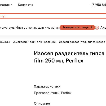
пания
Контакты
+7 950 84
Товары со скидкой
 системы
Инструменты для хирургии
Ак
ериалы
Жидкости и лаки для изоляции
Изосеп разделитель гипса Isosep f
Изосеп разделитель гипса 
film 250 мл, Perflex
Характеристики
Производитель
:
Perflex
Описание