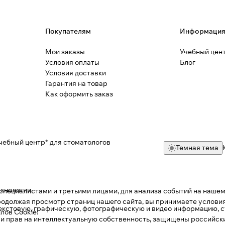
Покупателям
Информаци
Мои заказы
Учебный цен
Условия оплаты
Блог
Условия доставки
Гарантия на товар
Как оформить заказ
чебный центр* для стоматологов
Темная тема
ехнологии
.
пециалистами и третьими лицами, для анализа событий на нашем 
одолжая просмотр страниц нашего сайта, вы принимаете условия
текстовую, графическую, фотографическую и видео информацию, с
лов Cookie
.
 и прав на интеллектуальную собственность, защищены российс