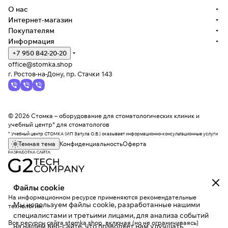
О нас
Интернет-магазин
Покупателям
Информация
+7 950 842-20-20
office@stomka.shop
г. Ростов-на-Дону, пр. Стачки 143
© 2026 Стомка – оборудование для стоматологических клиник и
учебный центр* для стоматологов
* Учебный центр СТОМКА (ИП Затула О.В.) оказывает информационно-консультационные услуги
Темная тема
Конфиденциальность
Оферта
Файлы cookie
На информационном ресурсе применяются
рекомендательные
Мы используем файлы cookie, разработанные нашими
технологии
.
специалистами и третьими лицами, для анализа событий
Все ресурсы сайта stomka.shop, включая (но не ограничиваясь)
на нашем веб-сайте, что позволяет нам улучшать