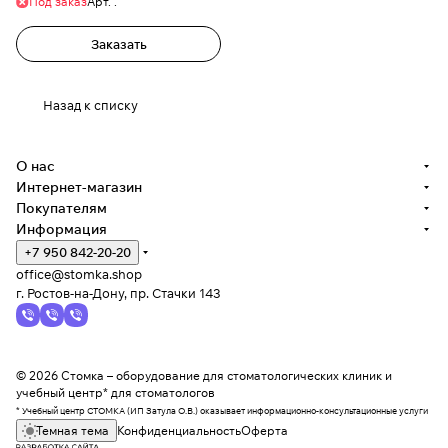
Под заказ
Арт.
.
Заказать
Назад к списку
О нас
Интернет-магазин
Покупателям
Информация
+7 950 842-20-20
office@stomka.shop
г. Ростов-на-Дону, пр. Стачки 143
© 2026 Стомка – оборудование для стоматологических клиник и
учебный центр* для стоматологов
* Учебный центр СТОМКА (ИП Затула О.В.) оказывает информационно-консультационные услуги
Темная тема
Конфиденциальность
Оферта