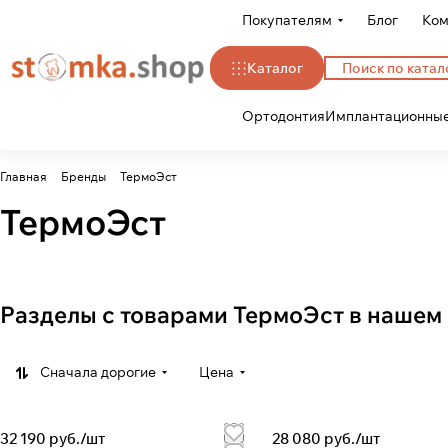
Покупателям
Блог
Ком
Каталог
Ортодонтия
Имплантационные
Главная
Бренды
ТермоЭст
ТермоЭст
Разделы с товарами ТермоЭст в нашем
Сначала дорогие
Цена
32 190 руб./
шт
28 080 руб./
шт