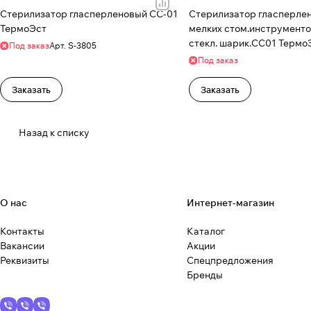
Стерилизатор гласперленовый СС-01
Стерилизатор гласперле
ТермоЭст
мелких стом.инструментов
стекл. шарик.СС01 Термо
Под заказ
Арт.
S-3805
Под заказ
Заказать
Заказать
Назад к списку
О нас
Интернет-магазин
Контакты
Каталог
Вакансии
Акции
Реквизиты
Спецпредложения
Бренды