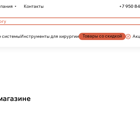
пания
Контакты
+7 950 84
Товары со скидкой
 системы
Инструменты для хирургии
Ак
магазине