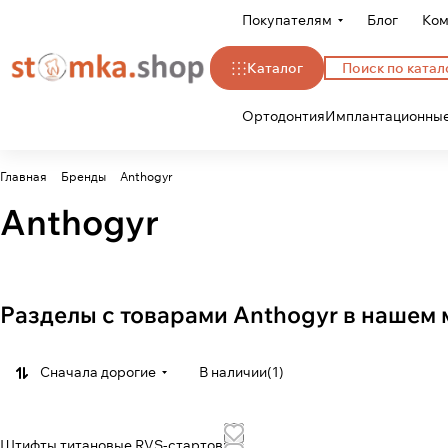
Покупателям
Блог
Ком
Каталог
Ортодонтия
Имплантационные
Главная
Бренды
Anthogyr
Anthogyr
Разделы с товарами Anthogyr в нашем 
Сначала дорогие
В наличии
(
1
)
Штифты титановые RVS-cтартовый