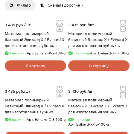
Фильтр
Сначала дорогие
3 435 руб./
шт
3 435 руб./
шт
Материал полимерный
Материал полимерный
базисный Эвихард Х / Evihard X
базисный Эвихард Х / Evihard X
для изготовления зубных
для изготовления зубных
протезов, цвет 2, 100 г, Evidsun
протезов, цвет 1, 100 г, Evidsun
В наличии
Арт.
Evihard-X-2-100-g
В наличии
Арт.
Evihard-X-1-100-g
В корзину
В корзину
3 435 руб./
шт
3 430 руб./
шт
Материал полимерный
Материал полимерный
базисный Эвихард Х / Evihard X
базисный Эвихард Х / Evihard X
для изготовления зубных
для изготовления зубных
протезов, цвет 3, 100 г, Evidsun
протезов, цвет 15, 100 г, Evidsun
В наличии
Арт.
Evihard-X-3-100-g
В наличии
Арт.
Evihard-X-15-100-g