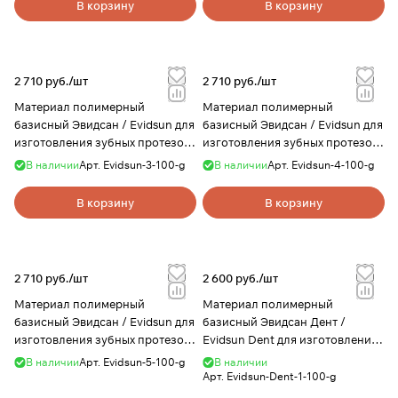
В корзину
В корзину
2 710 руб./
шт
2 710 руб./
шт
Материал полимерный
Материал полимерный
базисный Эвидсан / Evidsun для
базисный Эвидсан / Evidsun для
изготовления зубных протезов,
изготовления зубных протезов,
цвет 3, 100 г, Evidsun
цвет 4, 100 г, Evidsun
В наличии
Арт.
Evidsun-3-100-g
В наличии
Арт.
Evidsun-4-100-g
В корзину
В корзину
2 710 руб./
шт
2 600 руб./
шт
Материал полимерный
Материал полимерный
базисный Эвидсан / Evidsun для
базисный Эвидсан Дент /
изготовления зубных протезов,
Evidsun Dent для изготовления
цвет 5, 100 г, Evidsun
зубных протезов, цвет 1, 100 г,
В наличии
Арт.
Evidsun-5-100-g
В наличии
Evidsun
Арт.
Evidsun-Dent-1-100-g