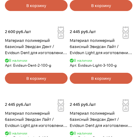
В корзину
В корзину
2 600 руб./
шт
2 445 руб./
шт
Материал полимерный
Материал полимерный
базисный Эвидсан Дент /
базисный Эвидсан Лайт /
Evidsun Dent для изготовления
Evidsun Light для изготовления
зубных протезов, цвет 2, 100 г,
зубных протезов, цвет 3, 100 г,
В наличии
В наличии
Evidsun
Evidsun
Арт.
Evidsun-Dent-2-100-g
Арт.
Evidsun-Light-3-100-g
В корзину
В корзину
2 445 руб./
шт
2 445 руб./
шт
Материал полимерный
Материал полимерный
базисный Эвидсан Лайт /
базисный Эвидсан Дент /
Evidsun Light для изготовления
Evidsun Dent для изготовления
зубных протезов, цвет 0, 100 г,
зубных протезов, цвет 0, 100 г,
В наличии
В наличии