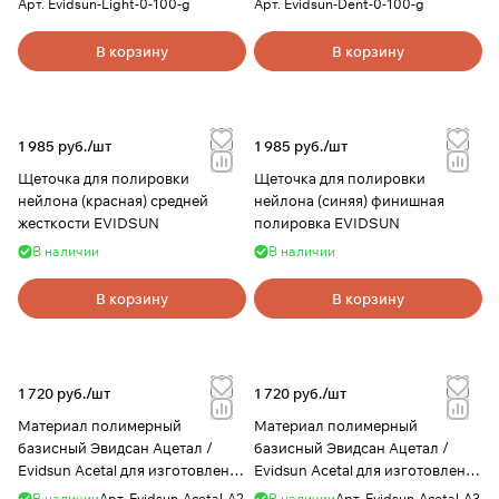
Evidsun
Evidsun
Арт.
Evidsun-Light-0-100-g
Арт.
Evidsun-Dent-0-100-g
В корзину
В корзину
1 985 руб./
шт
1 985 руб./
шт
Щеточка для полировки
Щеточка для полировки
нейлона (красная) средней
нейлона (синяя) финишная
жесткости EVIDSUN
полировка EVIDSUN
В наличии
В наличии
В корзину
В корзину
1 720 руб./
шт
1 720 руб./
шт
Материал полимерный
Материал полимерный
базисный Эвидсан Ацетал /
базисный Эвидсан Ацетал /
Evidsun Acetal для изготовления
Evidsun Acetal для изготовления
коронок, цвет A2, 100 г, Evidsun
коронок, цвет A3, 100 г, Evidsun
В наличии
Арт.
Evidsun-Acetal-A2
В наличии
Арт.
Evidsun-Acetal-A3