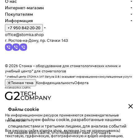
О нас
Интернет-магазин
Покупателям
Информация
+7 950 842-20-20
office@stomka.shop
г. Ростов-на-Дону, пр. Стачки 143
© 2026 Стомка – оборудование для стоматологических клиник и
учебный центр* для стоматологов
* Учебный центр СТОМКА (ИП Затула О.В.) оказывает информационно-консультационные услуги
Темная тема
Конфиденциальность
Оферта
Файлы cookie
На информационном ресурсе применяются
рекомендательные
Мы используем файлы cookie, разработанные нашими
технологии
.
специалистами и третьими лицами, для анализа событий
Все ресурсы сайта stomka.shop, включая (но не ограничиваясь)
на нашем веб-сайте, что позволяет нам улучшать
текстовую, графическую, фотографическую и видео информацию,