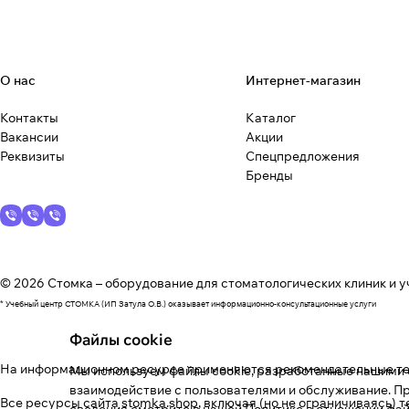
О нас
Интернет-магазин
Контакты
Каталог
Вакансии
Акции
Реквизиты
Спецпредложения
Бренды
© 2026 Стомка – оборудование для стоматологических клиник и у
* Учебный центр СТОМКА (ИП Затула О.В.) оказывает информационно-консультационные услуги
Файлы cookie
На информационном ресурсе применяются
рекомендательные т
Мы используем файлы cookie, разработанные нашими с
взаимодействие с пользователями и обслуживание. Пр
Все ресурсы сайта stomka.shop, включая (но не ограничиваясь) 