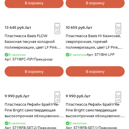
В корзину
В корзину
13 645 руб./
шт
10 655 руб./
шт
Пластмасса Basis FLOW
Пластмасса Basis HI базисная,
базисная текучая холодной
сверхпрочная, горячей
полимеризации, цвет LF Pink
полимеризации, цвет LF Pink,
(розовый с прожилками), набор
1000г, YAMAHACHI
В наличии
В наличии
Арт.
STYBHI-LFP
650г + 500мл, YAMAHACHI
Арт.
STYBPC-F|P/Прекурсор
В корзину
В корзину
9 990 руб./
шт
9 990 руб./
шт
Пластмасса Рефайн Брайт/Re-
Пластмасса Рефайн Брайт/Re-
Fine Bright самотвердеющая
Fine Bright самотвердеющая
высокопрочная облицовочно-
высокопрочная облицовочно-
моделировочная, цвет
моделировочная, цвет
В наличии
В наличии
A2/A3/A3.5/Clear/LFPink, 5х50г +
A2/A3/A3/A3.5/LF Pink, 5х50г +
Арт.
STYRFB-SET-2/Прекурсор
Арт.
STYRFB-SET-1/Прекурсор