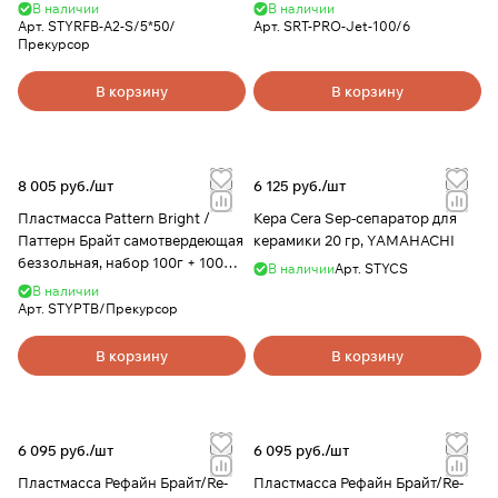
моделировочная, цвет A2, 5х50г
В наличии
В наличии
+ 260мл, YAMAHACHI
Арт.
STYRFB-A2-S/5*50/
Арт.
SRT-PRO-Jet-100/6
Прекурсор
В корзину
В корзину
8 005 руб./
шт
6 125 руб./
шт
Пластмасса Pattern Bright /
Кера Cera Sep-сепаратор для
Паттерн Брайт самотвердеющая
керамики 20 гр, YAMAHACHI
беззольная, набор 100г + 100мл,
В наличии
Арт.
STYCS
YAMAHACHI
В наличии
Арт.
STYPTB/Прекурсор
В корзину
В корзину
6 095 руб./
шт
6 095 руб./
шт
Пластмасса Рефайн Брайт/Re-
Пластмасса Рефайн Брайт/Re-