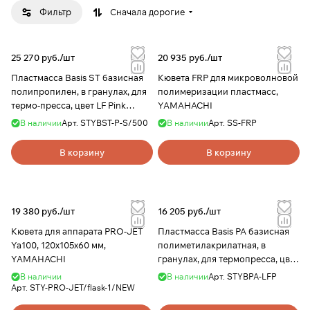
Фильтр
Сначала дорогие
25 270 руб./
шт
20 935 руб./
шт
Пластмасса Basis ST базисная
Кювета FRP для микроволновой
полипропилен, в гранулах, для
полимеризации пластмасс,
термо-пресса, цвет LF Pink
YAMAHACHI
(розовый с прожилками), 500 г,
В наличии
Арт.
STYBST-P-S/500
В наличии
Арт.
SS-FRP
YAMAHACHI
В корзину
В корзину
19 380 руб./
шт
16 205 руб./
шт
Кювета для аппарата PRO-JET
Пластмасса Basis PA базисная
Ya100, 120х105х60 мм,
полиметилакрилатная, в
YAMAHACHI
гранулах, для термопресса, цвет
LF Pink (розовый с прожилками),
В наличии
В наличии
Арт.
STYBPA-LFP
1кг, YAMAHACHI
Арт.
STY-PRO-JET/flask-1/NEW