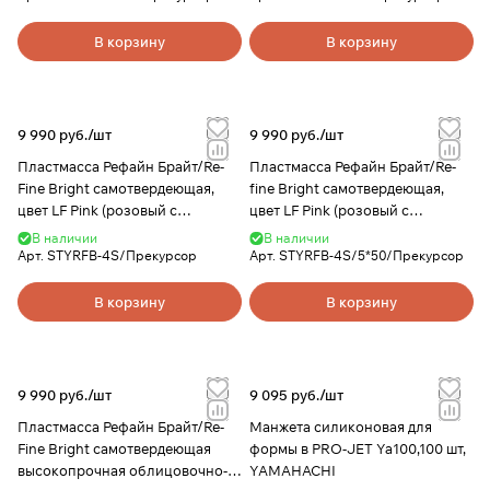
260мл, YAMAHACHI
260мл, YAMAHACHI
В корзину
В корзину
9 990 руб./
шт
9 990 руб./
шт
Пластмасса Рефайн Брайт/Re-
Пластмасса Рефайн Брайт/Re-
Fine Bright самотвердеющая,
fine Bright самотвердеющая,
цвет LF Pink (розовый с
цвет LF Pink (розовый с
прожилками), набор 250г +
прожилками), набор 5х50г +
В наличии
В наличии
260мл, YAMAHACHI
260мл, YAMAHACHI
Арт.
STYRFB-4S/Прекурсор
Арт.
STYRFB-4S/5*50/Прекурсор
В корзину
В корзину
9 990 руб./
шт
9 095 руб./
шт
Пластмасса Рефайн Брайт/Re-
Манжета силиконовая для
Fine Bright самотвердеющая
формы в PRO-JET Ya100,100 шт,
высокопрочная облицовочно-
YAMAHACHI