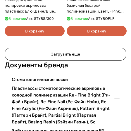
полировки акриловых
базисная быстрой
пластмасс Блю Шайн/Blue
полимеризации, цвет LF Pink
Shine, 300 гр, YAMAHACHI
(розовый с прожилками),
В наличии
Арт.
STYBS/300
В наличии
Арт.
STYBQPLF
порошок 1кг, YAMAHACHI
В корзину
В корзину
Загрузить еще
Документы бренда
Стоматологические воски
Пластмассы стоматологические акриловые
холодной полимеризации Re - Fine Bright (Ри-
Файн Брайт), Re-Fine Nail (Ре-Файн Нэйл), Re-
Fine Acrylic (Ре-Файн Акрилик), Pattern Bright
(Паттерн Брайт), Partial Bright (Партиал
Брайт), Basing Resin (Бэйзин Резин), Sc
Зубы акриловые, варианты исполнения: PX,