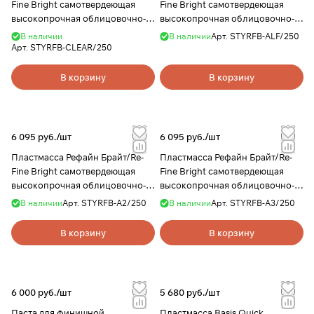
Fine Bright самотвердеющая
Fine Bright самотвердеющая
высокопрочная облицовочно-
высокопрочная облицовочно-
моделировочная, цвет CLEAR,
моделировочная, цвет LF Pink
В наличии
В наличии
Арт.
STYRFB-ALF/250
250г, YAMAHACHI
(розовый с прожилками), 250г,
Арт.
STYRFB-CLEAR/250
YAMAHACHI
В корзину
В корзину
6 095 руб./
шт
6 095 руб./
шт
Пластмасса Рефайн Брайт/Re-
Пластмасса Рефайн Брайт/Re-
Fine Bright самотвердеющая
Fine Bright самотвердеющая
высокопрочная облицовочно-
высокопрочная облицовочно-
моделировочная, цвет A2, 250г,
моделировочная, цвет A3, 250г,
В наличии
Арт.
STYRFB-A2/250
В наличии
Арт.
STYRFB-A3/250
YAMAHACHI
YAMAHACHI
В корзину
В корзину
6 000 руб./
шт
5 680 руб./
шт
Паста для финишной
Пластмасса Basis Quick