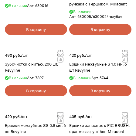
ручкака с 1 ершиком, Miradent
В наличии
Арт.
630016
В наличии
Арт.
630005/630002/голубая
В корзину
В корзину
490 руб./
шт
420 руб./
шт
Зубочистки с нитью, 200 шт,
Ершики межзубные S 1.0 мм, 6
Revyline
шт Revyline
В наличии
Арт.
7897
В наличии
Арт.
5744
В корзину
В корзину
420 руб./
шт
405 руб./
шт
Ершики межзубные SS 0.8 мм, 6
Ершики запасные к PIC-BRUSH,
шт Revyline
оранжевые, уп/ 6шт Miradent