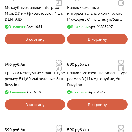
Межзубные ершики Interprox
Ершики сменные
Maxi, 2.3 мм (фиолетовые), 4 шт,
интердентальные конические
DENTAID
Pro-Expert Clinic Line, уп/6шт
Oral B
В наличии
Арт.
1051
В наличии
Арт.
91835397
В корзину
В корзину
590 руб./
шт
590 руб./
шт
Ершики межзубные Smart L-type
Ершики межзубные Smart L-type
размер 5 (1,60 мм) зеленые, 6шт
размер 3 (1,1 мм) голубые, 6шт
Revyline
Revyline
В наличии
Арт.
9576
В наличии
Арт.
9575
В корзину
В корзину
590 руб./
шт
590 руб./
шт