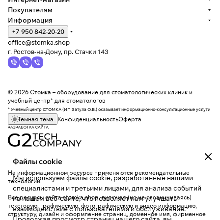
Покупателям
Информация
+7 950 842-20-20
office@stomka.shop
г. Ростов-на-Дону, пр. Стачки 143
© 2026 Стомка – оборудование для стоматологических клиник и
учебный центр* для стоматологов
* Учебный центр СТОМКА (ИП Затула О.В.) оказывает информационно-консультационные услуги
Темная тема
Конфиденциальность
Оферта
Файлы cookie
На информационном ресурсе применяются
рекомендательные
Мы используем файлы cookie, разработанные нашими
технологии
.
специалистами и третьими лицами, для анализа событий
Все ресурсы сайта stomka.shop, включая (но не ограничиваясь)
на нашем веб-сайте, что позволяет нам улучшать
текстовую, графическую, фотографическую и видео информацию,
взаимодействие с пользователями и обслуживание.
структуру, дизайн и оформление страниц, доменное имя, фирменное
Продолжая просмотр страниц нашего сайта, вы