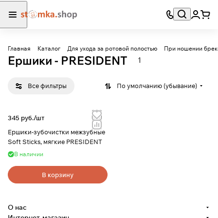
Главная
Каталог
Для ухода за ротовой полостью
При ношении брек
Ершики - PRESIDENT
1
Все фильтры
По умолчанию (убывание)
345 руб./
шт
Ершики-зубочистки межзубные
Soft Sticks, мягкие PRESIDENT
В наличии
В корзину
О нас
Интернет-магазин