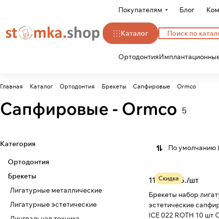
Покупателям
Блог
Ком
Каталог
Ортодонтия
Имплантационные
Главная
Каталог
Ортодонтия
Брекеты
Сапфировые
Ormco
Сапфировые - Ormco
5
Категория
По умолчанию 
Ортодонтия
Брекеты
Скидка
11 415 руб./
шт
Лигатурные металлические
Брекеты набор лига
Лигатурные эстетические
эстетические сапфиро
IC
Лингвальная техника