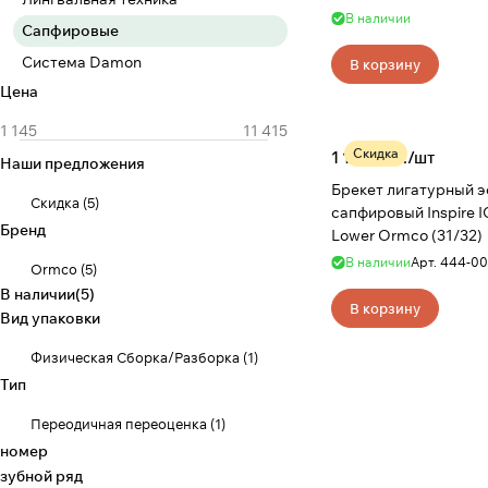
В наличии
Сапфировые
Система Damon
В корзину
Цена
Скидка
1 145 руб./
шт
Наши предложения
Брекет лигатурный э
Скидка
(
5
)
сапфировый Inspire I
Бренд
Lower Ormco (31/32)
В наличии
Арт.
444-00
Ormco
(
5
)
В наличии
(
5
)
В корзину
Вид упаковки
Физическая Сборка/Разборка
(
1
)
Тип
Переодичная переоценка
(
1
)
номер
зубной ряд