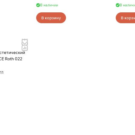
(Lower)
В наличии
В налич
В корзину
В корз
стетический
CE Roth 022
11