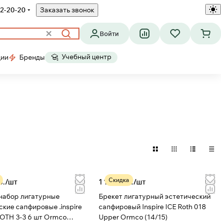
2-20-20
Заказать звонок
Войти
Учебный центр
ции
Бренды
Скидка
б./
шт
1 145 руб./
шт
набор лигатурные
Брекет лигатурный эстетический
ские сапфировые .inspire
сапфировый Inspire ICE Roth 018
 шт Ormco
Upper Ormco (14/15)