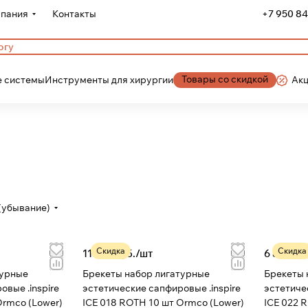
пания
Контакты
+7 950 84
Товары со скидкой
 системы
Инструменты для хирургии
Ак
(убывание)
Скидка
Скидка
11 415 руб./
шт
6 860 ру
турные
Брекеты набор лигатурные
Брекеты 
вые .inspire
эстетические сапфировые .inspire
эстетиче
E 022 ROTH 10 шт Ormco (Lower)
ICE 018 ROTH 10 шт Ormco (Lower)
ICE 022 ROTH 3-3 6