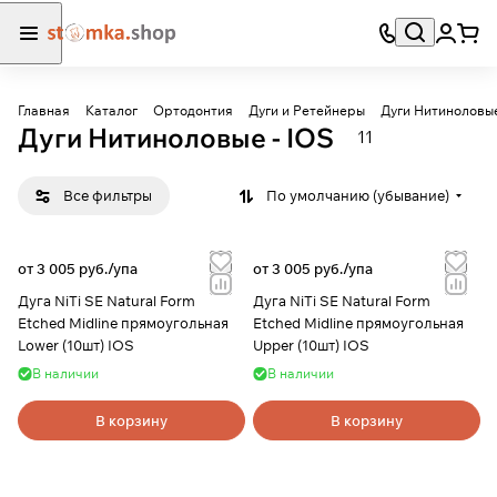
Главная
Каталог
Ортодонтия
Дуги и Ретейнеры
Дуги Нитиноловы
Дуги Нитиноловые - IOS
11
Все фильтры
По умолчанию (убывание)
от 3 005 руб./
упа
от 3 005 руб./
упа
Дуга NiTi SE Natural Form
Дуга NiTi SE Natural Form
Etched Midline прямоугольная
Etched Midline прямоугольная
Lower (10шт) IOS
Upper (10шт) IOS
В наличии
В наличии
В корзину
В корзину