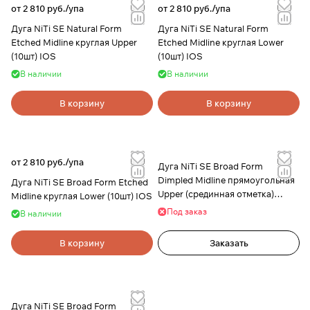
от 2 810 руб./
упа
от 2 810 руб./
упа
Дуга NiTi SE Natural Form
Дуга NiTi SE Natural Form
Etched Midline круглая Upper
Etched Midline круглая Lower
(10шт) IOS
(10шт) IOS
В наличии
В наличии
В корзину
В корзину
от 2 810 руб./
упа
Дуга NiTi SE Broad Form
Dimpled Midline прямоугольная
Дуга NiTi SE Broad Form Etched
Upper (срединная отметка)
Midline круглая Lower (10шт) IOS
(10шт)
Под заказ
В наличии
В корзину
Заказать
Дуга NiTi SE Broad Form