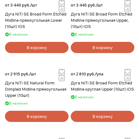
от 3 440 руб./
шт
от 3 445 руб./
шт
Дуга NiTi SE Broad Form Etched
Дуга NiTi SE Broad Form Etched
Midline прямоугольная Lower
Midline прямоугольная Upper,
(10шт) IOS
(10шт) IOS
В наличии
В наличии
В корзину
В корзину
от 2 915 руб./
шт
от 2 810 руб./
упа
Дуга NiTi SE Natural Form
Дуга NiTi SE Broad Form Etched
Dimpled Midline прямоугольная
Midline круглая Upper (10шт) IOS
Upper (10шт)
В наличии
В наличии
В корзину
В корзину