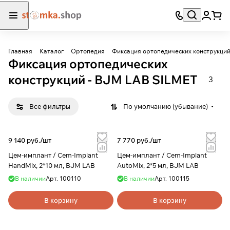
Главная
Каталог
Ортопедия
Фиксация ортопедических конструкци
Фиксация ортопедических
конструкций - BJM LAB SILMET
3
Все фильтры
По умолчанию (убывание)
9 140 руб./
шт
7 770 руб./
шт
Цем-имплант / Cem-Implant
Цем-имплант / Cem-Implant
HandMix, 2*10 мл, BJM LAB
AutoMix, 2*5 мл, BJM LAB
В наличии
Арт.
100110
В наличии
Арт.
100115
В корзину
В корзину