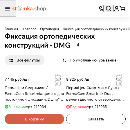
Главная
Каталог
Ортопедия
Фиксация ортопедических конструкци
Фиксация ортопедических
конструкций - DMG
4
Все фильтры
По умолчанию (убывание)
7 145 руб./
шт
8 825 руб./
шт
ПермаЦем Смартмикс /
ПермаЦем Смартмикс Дуал /
PermaCem Smartmix, цемент для
PermaСem Smartmix Dual,
постоянной фиксации, 2 шпр*10
цемент двойного отверждения,
г, DMG
2 шпр*10 г, DMG
В наличии
Арт.
212034
Под заказ
Арт.
212035
В корзину
Заказать