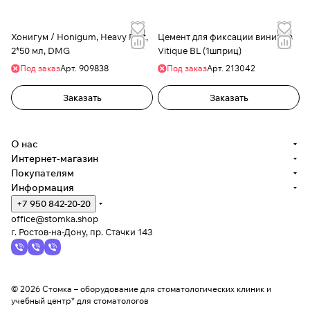
Хонигум / Honigum, Heavy Fast,
Цемент для фиксации виниров
2*50 мл, DMG
Vitique BL (1шприц)
Под заказ
Арт.
909838
Под заказ
Арт.
213042
Заказать
Заказать
О нас
Интернет-магазин
Покупателям
Информация
+7 950 842-20-20
office@stomka.shop
г. Ростов-на-Дону, пр. Стачки 143
© 2026 Стомка – оборудование для стоматологических клиник и
учебный центр* для стоматологов