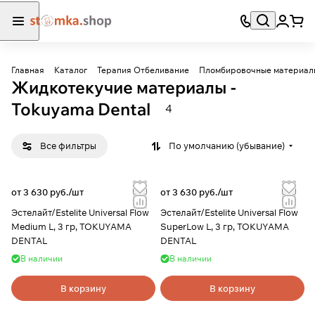
Главная
Каталог
Терапия Отбеливание
Пломбировочные материал
Жидкотекучие материалы -
Tokuyama Dental
4
Все фильтры
По умолчанию (убывание)
от 3 630 руб./
шт
от 3 630 руб./
шт
Эстелайт/Estelite Universal Flow
Эстелайт/Estelite Universal Flow
Medium L, 3 гр, TOKUYAMA
SuperLow L, 3 гр, TOKUYAMA
DENTAL
DENTAL
В наличии
В наличии
В корзину
В корзину