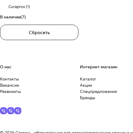
Curaprox
(
1
)
В наличии
(
7
)
Dental Technologies
(
3
)
FGM
(
1
)
Сбросить
Germiphene Corporation
(
4
)
HumanChemie
(
4
)
Kulzer GmbH
(
1
)
О нас
Интернет-магазин
SHERBET
(
7
)
Контакты
Каталог
Spident
(
1
)
Вакансии
Акции
Реквизиты
Спецпредложения
StaiNo
(
3
)
Бренды
Voco
(
3
)
WATERDENT
(
5
)
ЗЗМ
(
1
)
© 2026 Стомка – оборудование для стоматологических клиник и у