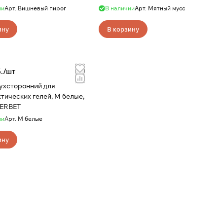
 пирог, 500 мл, SHERBET
Мятный мусс, 500 мл, SHERBET
ии
Арт.
Вишневый пирог
В наличии
Арт.
Мятный мусс
ину
В корзину
./
шт
ухсторонний для
тических гелей, М белые,
HERBET
ии
Арт.
М белые
ину