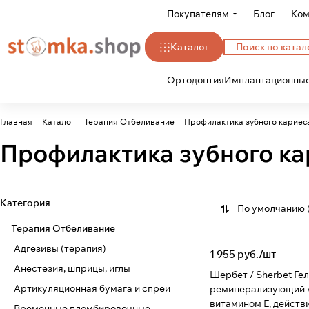
Покупателям
Блог
Ком
Каталог
Ортодонтия
Имплантационные
Главная
Каталог
Терапия Отбеливание
Профилактика зубного кариес
Профилактика зубного ка
Категория
По умолчанию 
Терапия Отбеливание
Адгезивы (терапия)
1 955 руб./
шт
Анестезия, шприцы, иглы
Шербет / Sherbet Гель
Артикуляционная бумага и спреи
реминерализующий 
витамином Е, действи
Временные пломбировочные