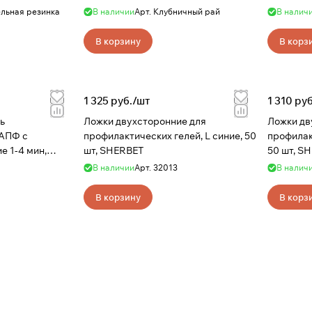
, 500 мл,
Клубничный рай, 500 мл, SHERBET
Вишневый
льная резинка
В наличии
Арт.
Клубничный рай
В налич
В корзину
В корз
1 325 руб./
шт
1 310 руб
Ложки двухсторонние для
Ложки дв
АПФ с
профилактических гелей, L синие, 50
профилак
е 1-4 мин,
шт, SHERBET
50 шт, S
BET
В наличии
Арт.
32013
В налич
В корзину
В корз