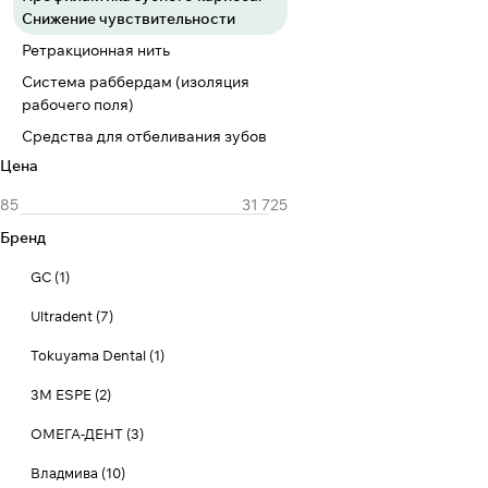
Снижение чувствительности
Ретракционная нить
Система раббердам (изоляция
рабочего поля)
Средства для отбеливания зубов
Цена
Бренд
GC
(
1
)
Ultradent
(
7
)
Tokuyama Dental
(
1
)
3M ESPE
(
2
)
ОМЕГА-ДЕНТ
(
3
)
Владмива
(
10
)