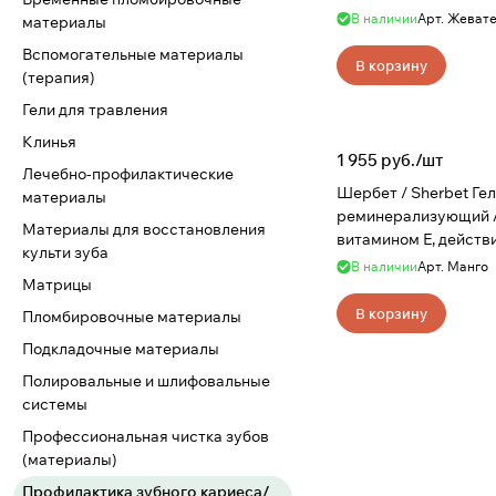
Жевательная резинка
В наличии
Арт.
Жевате
материалы
SHERBET
Вспомогательные материалы
В корзину
(терапия)
Гели для травления
Клинья
1 955 руб./
шт
Лечебно-профилактические
Шербет / Sherbet Гель
материалы
реминерализующий 
Материалы для восстановления
витамином Е, действи
культи зуба
Манго, 500 мл, SHER
В наличии
Арт.
Манго
Матрицы
В корзину
Пломбировочные материалы
Подкладочные материалы
Полировальные и шлифовальные
системы
Профессиональная чистка зубов
(материалы)
Профилактика зубного кариеса/