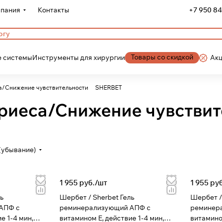
пания
Контакты
+7 950 84
Товары со скидкой
 системы
Инструменты для хирургии
Ак
а/Снижение чувствительности
SHERBET
риеса/Снижение чувствит
(убывание)
1 955 руб./
шт
1 955 руб
Шербет / Sherbet Гель
Шербет / Sh
АПФ с
реминерализующий АПФ с
реминер
е 1-4 мин,
витамином Е, действие 1-4 мин,
витамином