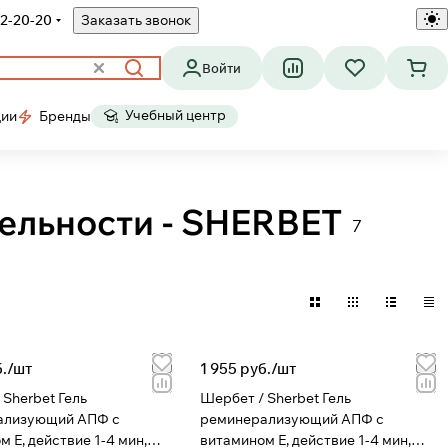
2-20-20
Заказать звонок
Войти
Учебный центр
ции
Бренды
ельности - SHERBET
7
./
шт
1 955 руб./
шт
erbet Гель
Шербет / Sherbet Гель
ализующий АПФ с
реминерализующий АПФ с
 Е, действие 1-4 мин,
витамином Е, действие 1-4 мин,