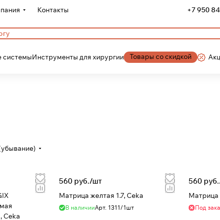
пания
Контакты
+7 950 84
Товары со скидкой
 системы
Инструменты для хирургии
Ак
(убывание)
560 руб./
шт
560 руб.
GIX
Матрица желтая 1.7, Ceka
Матрица б
емая
В наличии
Арт.
1311/1шт
Под зак
, Ceka