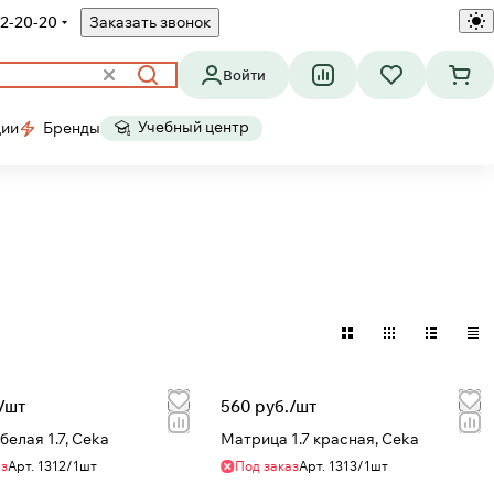
2-20-20
Заказать звонок
Войти
Учебный центр
ции
Бренды
/
шт
560 руб./
шт
елая 1.7, Ceka
Матрица 1.7 красная, Ceka
аз
Арт.
1312/1шт
Под заказ
Арт.
1313/1шт