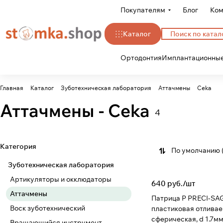
Покупателям
Блог
Ком
Каталог
Ортодонтия
Имплантационные
Главная
Каталог
Зуботехническая лаборатория
Аттачмены
Ceka
Аттачмены - Ceka
4
Категория
По умолчанию 
Зуботехническая лаборатория
Артикуляторы и окклюдаторы
640 руб./
шт
Аттачмены
Патрица Р PRECI-SA
Воск зуботехнический
пластиковая отлива
сферическая, d 1.7мм
Вращающийся инструмент