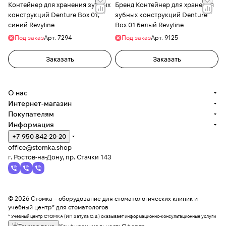
Контейнер для хранения зубных
Бренд Контейнер для хранения
конструкций Denture Box 01,
зубных конструкций Denture
синий Revyline
Box 01 белый Revyline
Под заказ
Арт.
7294
Под заказ
Арт.
9125
Заказать
Заказать
О нас
Интернет-магазин
Покупателям
Информация
+7 950 842-20-20
office@stomka.shop
г. Ростов-на-Дону, пр. Стачки 143
© 2026 Стомка – оборудование для стоматологических клиник и
учебный центр* для стоматологов
* Учебный центр СТОМКА (ИП Затула О.В.) оказывает информационно-консультационные услуги