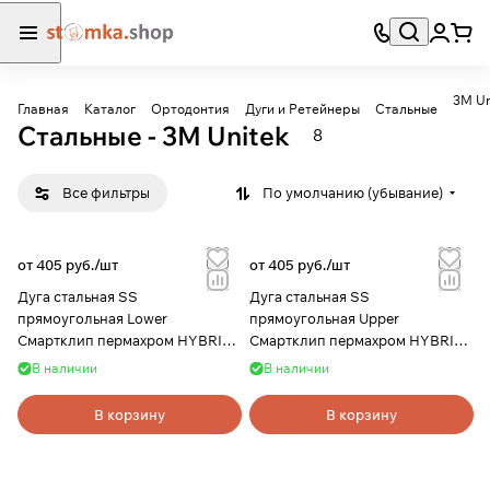
3M Un
Главная
Каталог
Ортодонтия
Дуги и Ретейнеры
Стальные
Стальные - 3M Unitek
8
Все фильтры
По умолчанию (убывание)
от 405 руб./
шт
от 405 руб./
шт
Дуга стальная SS
Дуга стальная SS
прямоугольная Lower
прямоугольная Upper
Смартклип пермахром HYBRID
Смартклип пермахром HYBRID
OFIII 3М Unitek.
OFIII 3М Unitek.
В наличии
В наличии
В корзину
В корзину