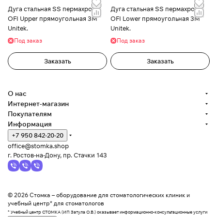
Дуга стальная SS пермахром
Дуга стальная SS пермахром
OFI Upper прямоугольная 3М
OFI Lower прямоугольная 3М
Unitek.
Unitek.
Под заказ
Под заказ
Заказать
Заказать
О нас
Интернет-магазин
Покупателям
Информация
+7 950 842-20-20
office@stomka.shop
г. Ростов-на-Дону, пр. Стачки 143
© 2026 Стомка – оборудование для стоматологических клиник и
учебный центр* для стоматологов
* Учебный центр СТОМКА (ИП Затула О.В.) оказывает информационно-консультационные услуги